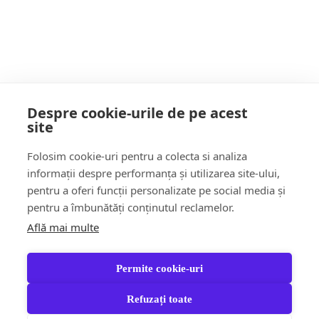
POATE AI RATAT
Despre cookie-urile de pe acest
site
Follow Us:
Folosim cookie-uri pentru a colecta si analiza
FACEBOOK
YOUTUBE
informații despre performanța și utilizarea site-ului,
pentru a oferi funcții personalizate pe social media și
pentru a îmbunătăți conținutul reclamelor.
Află mai multe
Știri
Șoc!ul zilei Video
Momentul Zilei
Social & Comunitate
Turism & Stil de viață
Permite cookie-uri
Răspund CITITORILOR
Jungla Băimăreană
Anchete & Editorial
Tara Mea TV
Partener Recomandat
Refuzați toate
Contact