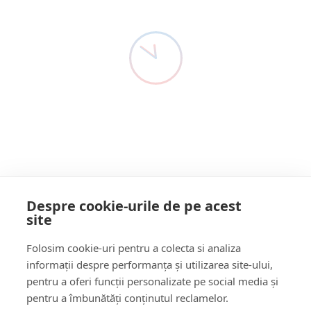
ELICOPTER
Adi RUSU
6 Ani Acum
SMURD
O femeie de aproximativ 75 de ani a fost lovită, în urmă cu
puțin timp,…
Citește mai multe
Despre cookie-urile de pe acest
site
Follow Us:
Folosim cookie-uri pentru a colecta si analiza
FACEBOOK
YOUTUBE
informații despre performanța și utilizarea site-ului,
pentru a oferi funcții personalizate pe social media și
pentru a îmbunătăți conținutul reclamelor.