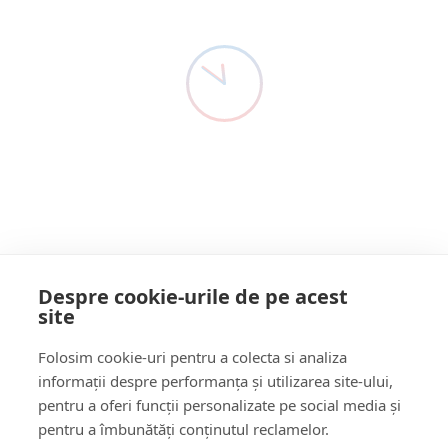
Niculescu-Țâgârlaș,
Detectivul De Presă ȘOC!
2 Ani Acum
senator PNL
Senator Cristian Niculescu-Țâgârlaș:” Raportul privind
statul de drept publicat de Comisia Europeană este cel
mai…
Citește mai multe
Despre cookie-urile de pe acest
site
Follow Us:
Folosim cookie-uri pentru a colecta si analiza
FACEBOOK
YOUTUBE
informații despre performanța și utilizarea site-ului,
pentru a oferi funcții personalizate pe social media și
pentru a îmbunătăți conținutul reclamelor.