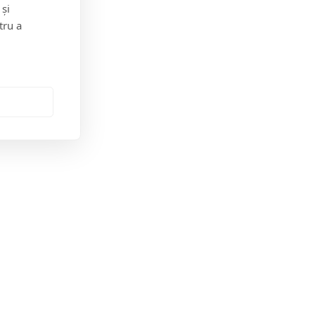
 și
tru a
Jungla Băimăreană
Anchete & Editorial
Tara Mea TV