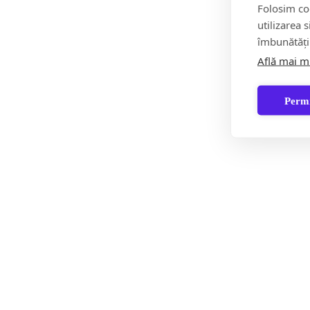
Folosim coo
utilizarea 
îmbunătăți
Află mai m
Permi
F
Știri
Șoc!ul zilei Video
Momentul Zilei
Social &