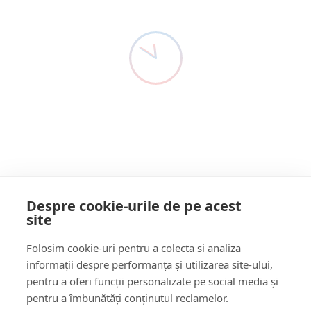
de la Munchen,
Adi RUSU
4 Ani Acum
Germania
La invitația Camerei de Comerț și Industrie Româno-
Germane - AHK România, reprezentanții Societății
Maramureș Business…
Citește mai multe
Despre cookie-urile de pe acest
site
Follow Us:
Folosim cookie-uri pentru a colecta si analiza
FACEBOOK
YOUTUBE
informații despre performanța și utilizarea site-ului,
pentru a oferi funcții personalizate pe social media și
pentru a îmbunătăți conținutul reclamelor.