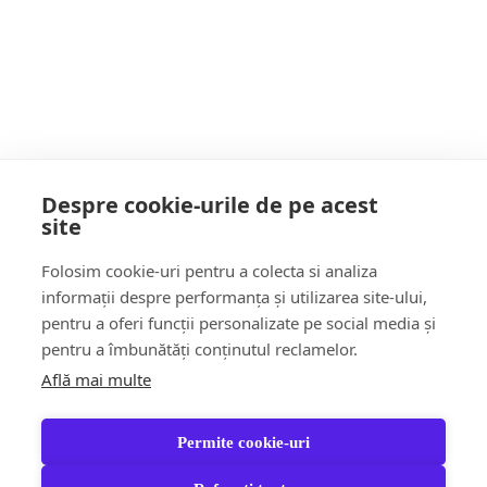
LISTELE PSD la parlamentare
POATE AI RATAT
Despre cookie-urile de pe acest
site
Follow Us:
Folosim cookie-uri pentru a colecta si analiza
FACEBOOK
YOUTUBE
informații despre performanța și utilizarea site-ului,
pentru a oferi funcții personalizate pe social media și
pentru a îmbunătăți conținutul reclamelor.
Află mai multe
Știri
Șoc!ul zilei Video
Momentul Zilei
Social & Comunitate
Turism & Stil de viață
Permite cookie-uri
Răspund CITITORILOR
Jungla Băimăreană
Anchete & Editorial
Tara Mea TV
Partener Recomandat