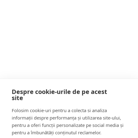
control în Iran: confruntări
violente la Teheran, internet
Proteste de amploare au izbucnit în mai multe zone din Iran, inclusiv în capit
ala Teheran,…
restricționat și cel puțin 36 de
morți
Citește mai multe
7 luni acum
…
Paginație
1
2
5
articole
Despre cookie-urile de pe acest
site
Follow Us:
Folosim cookie-uri pentru a colecta si analiza
FACEBOOK
YOUTUBE
informații despre performanța și utilizarea site-ului,
pentru a oferi funcții personalizate pe social media și
pentru a îmbunătăți conținutul reclamelor.