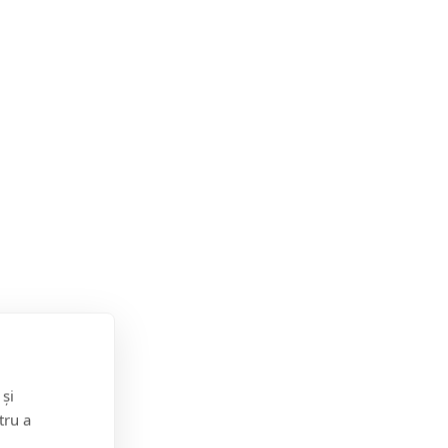
 și
tru a