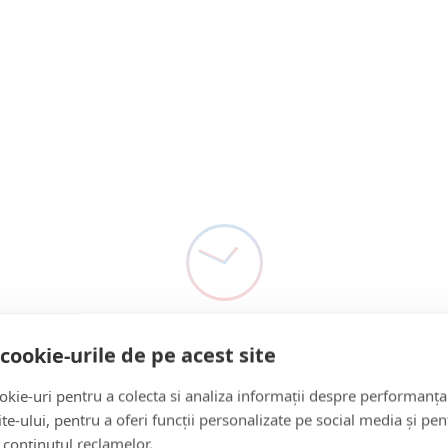
Detectivul De Presă ȘOC!
ANM anunță furtuni în
Maramureș. Vijelii de până
la 80 km/h, grindină și ploi
Meteorologii anunță o schimbare semnificativă a vremii
torențiale
în Maramureș, unde ziua va fi marcată de…
Citește mai multe
o săptămână acum
cookie-urile de pe acest site
kie-uri pentru a colecta si analiza informații despre performanța
Meteo Și Mediu
site-ului, pentru a oferi funcții personalizate pe social media și pen
 conținutul reclamelor.