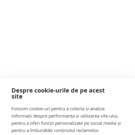
bărbat a murit după ce s-a izbit de un cap de
pod
Postarea următoare
Galerie FOTO. Incendiu devastator la o
fabrică: Planul Roșu activat, mai multe
victime rănite
POATE AI RATAT
Despre cookie-urile de pe acest
site
Follow Us:
Folosim cookie-uri pentru a colecta si analiza
FACEBOOK
YOUTUBE
informații despre performanța și utilizarea site-ului,
pentru a oferi funcții personalizate pe social media și
pentru a îmbunătăți conținutul reclamelor.