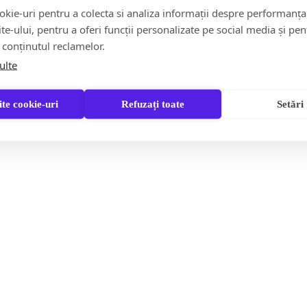
kie-uri pentru a colecta si analiza informații despre performanța
ul județului a fost activat Planul Roșu de Intervenție care pr
site-ului, pentru a oferi funcții personalizate pe social media și pen
 conținutul reclamelor.
ulte
 au fost trimise 2 autospeciale pentru transport personal și v
 1 microbuz și 5 ambulanțe aparținând serviciului județean de a
te cookie-uri
Refuzați toate
Setări