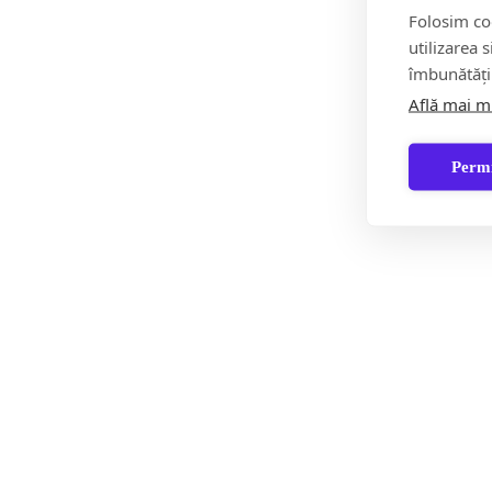
Folosim coo
Având în vedere numărul persoanelor implicate, la nivel
utilizarea 
caz.
îmbunătăți
Află mai m
Pentru optimizarea misiunii de răspuns, la fața locului
pentru intervenții la accidente colective și calamități,
Permi
Misiunea este în dinamică.
IGSU
Partajează acest conținut: