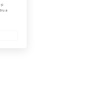
 și
esupune suplimentarea resurselor medicale alocate la
tru a
ictime multiple, 3 ambulanțe SMURD, 1 autospecială
mbulanță.
Postarea anterioară