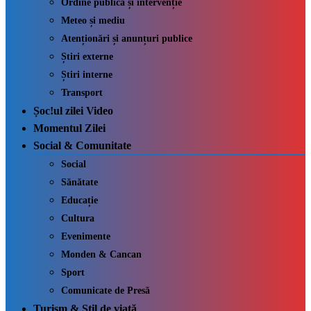
Ordine publică și intervenție
Meteo și mediu
Atenționări și anunțuri publice
Știri externe
Știri interne
Transport
Șoc!ul zilei Video
Momentul Zilei
Social & Comunitate
Social
Sănătate
Educație
Cultura
Evenimente
Monden & Cancan
Sport
Comunicate de Presă
Turism & Stil de viață