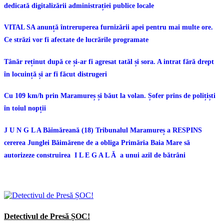
dedicată digitalizării administrației publice locale
VITAL SA anunță întreruperea furnizării apei pentru mai multe ore.
Ce străzi vor fi afectate de lucrările programate
Tânăr reținut după ce și-ar fi agresat tatăl și sora. A intrat fără drept
în locuință și ar fi făcut distrugeri
Cu 109 km/h prin Maramureș și băut la volan. Șofer prins de polițiști
în toiul nopții
J U N G L A Băimăreană (18) Tribunalul Maramureș a RESPINS
cererea Junglei Băimărene de a obliga Primăria Baia Mare să
autorizeze construirea I L E G A L Ă a unui azil de bătrâni
Detectivul de Presă ȘOC!