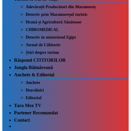
Adevărații Producători din Maramureș
Detectiv prin Maramureșul turistic
Hrană și Agricultură Sănătoase
CHIROMEDICAL
Detectiv in misteriosul Egipt
Jurnal de Călătorie
Știri despre turism
Răspund CITITORILOR
Jungla Băimăreană
Anchete & Editorial
Anchete
Dezvăluiri
Editorial
Tara Mea TV
Partener Recomandat
Contact