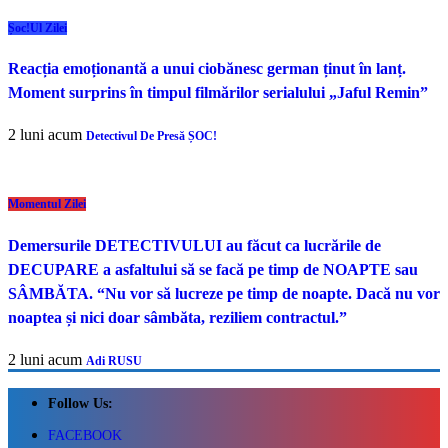
Șoc!ul Zilei
Reacția emoționantă a unui ciobănesc german ținut în lanț.
Moment surprins în timpul filmărilor serialului „Jaful Remin”
2 luni acum
Detectivul De Presă ȘOC!
Momentul Zilei
Demersurile DETECTIVULUI au făcut ca lucrările de
DECUPARE a asfaltului să se facă pe timp de NOAPTE sau
SÂMBĂTA. “Nu vor să lucreze pe timp de noapte. Dacă nu vor
noaptea și nici doar sâmbăta, reziliem contractul.”
2 luni acum
Adi RUSU
Follow Us:
FACEBOOK