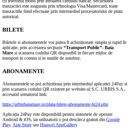
cu telefonul mobil prin inrolarea cardului bancar. Securitatea
tranzactiei este asigurata prin tehnologia Visa/Mastercard, toate
tranzactiile fiind efectuate prin intermediul procesatorului de plata
autorizat.
BILETE
Biletele si abonamentele vor putea fi achiziționate simplu și rapid în
aplicație, prin accesarea secțiunii
“Transport Public”- Baia
Mare
si scanarea codului QR disponibil in fiecare mijloc de
transport in comun si in statiile de autobuz.
ABONAMENTE
Abonamentele se pot achizitiona prin intermediul aplicatiei 24Pay si
prin scanarea codului QR existent pe website-ul S.C. URBIS S.A.,
accesand urmatorul link:
https://urbisbaiamare.ro/plata-bilete-abonamente-bt24.php
Aplicația 24Pay este disponibilă pentru sistemele de operare
Android & iOS, iar utilizatorii o pot descărca gratuit din
Google
Play
,
App Store
sau
Huawei AppGallery