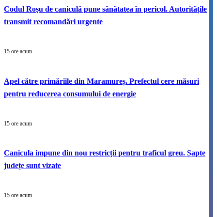
Codul Roșu de caniculă pune sănătatea în pericol. Autoritățile
transmit recomandări urgente
15 ore acum
Apel către primăriile din Maramureș. Prefectul cere măsuri
pentru reducerea consumului de energie
15 ore acum
Canicula impune din nou restricții pentru traficul greu. Șapte
județe sunt vizate
15 ore acum