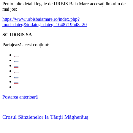
Pentru alte detalii legate de URBIS Baia Mare accesați linkulm de
mai jos:
https://www.urbisbaiamare.ro/index.php?
mod=dateg&iddateg=dateg_1648719548_20
SC URBIS SA
Partajează acest conținut:
Postarea anterioară
Crosul Sânzienelor la Tăuții Măgherăuș