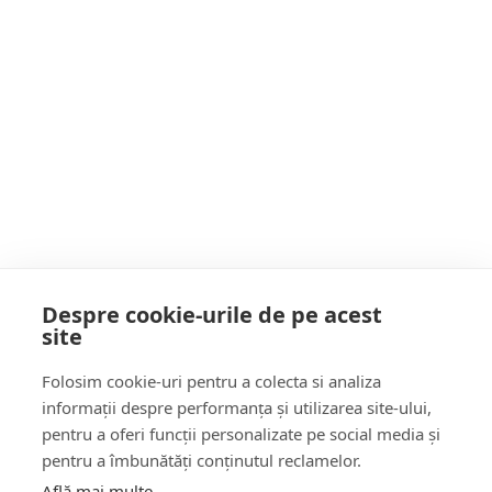
vandalizat clădiri guvernamentale
Postarea următoare
Proiectul lui Claudiu Năsui privind accesul
românilor la banii din Pilonul II și III a fost
respins azi în Parlament. Guvernul Bolojan
face cel mai mare pas spre naționalizarea
pensiilor private
POATE AI RATAT
Despre cookie-urile de pe acest
site
Follow Us:
Folosim cookie-uri pentru a colecta si analiza
FACEBOOK
YOUTUBE
informații despre performanța și utilizarea site-ului,
pentru a oferi funcții personalizate pe social media și
pentru a îmbunătăți conținutul reclamelor.
Află mai multe