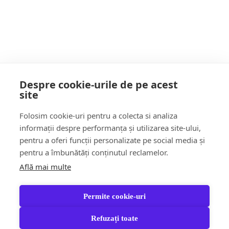
canalizare
POATE AI RATAT
Despre cookie-urile de pe acest
site
Follow Us:
Folosim cookie-uri pentru a colecta si analiza
FACEBOOK
YOUTUBE
informații despre performanța și utilizarea site-ului,
pentru a oferi funcții personalizate pe social media și
pentru a îmbunătăți conținutul reclamelor.
Află mai multe
Știri
Șoc!ul zilei Video
Momentul Zilei
Social & Comunitate
Turism & Stil de viață
Permite cookie-uri
Răspund CITITORILOR
Jungla Băimăreană
Anchete & Editorial
Tara Mea TV
Partener Recomandat
Refuzați toate
Contact