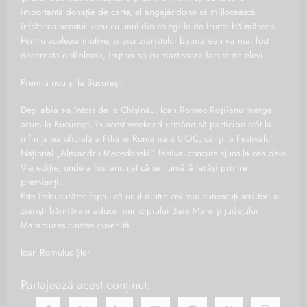
importantă donaţie de carte, el angajându-se să mijlocească
înfrăţirea acestui liceu cu unul din colegiile de frunte băimărene.
Pentru aceleasi motive, si aici ziaristului baimarean i-a mai fost
decernata o diploma, impreuna cu martisoare facute de elevi.
Premiu nou şi la Bucureşti
Deşi abia s-a întors de la Chişinău, Ioan Romeo Roşiianu merge
acum la Bucureşti, în acest weekend urmând să participe atât la
înfiinţarea oficială a Filialei România a UIOC, cât şi la Festivalul
Naţional „Alexandru Macedonski”, festival concurs ajuns la cea de-a
V-a ediţie, unde a fost anunţat că se numără iarăşi printre
premianţi.
Este îmbucurător faptul că unul dintre cei mai cunoscuţi scriitori şi
ziarişti băimăreni aduce municipiului Baia Mare şi judeţului
Maramureş cinstea cuvenită.
Ioan Romulus Şter
Partajează acest conținut: