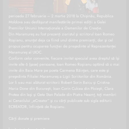
perioada 27 februarie – 2 martie 2018 la Chişinău, Republica
Moldova s-au desfăşurat manifestările primei ediţii a Galei
Premiilor Uniunii Internaţionale a Oamenilor de Creaţie.
Din Maramureş au fost prezenţi ziaristul şi scriitorul Ioan Romeo
Roşiianu, anunţat deja ca fiind unul dintre premianţi, dar şi cel
propus pentru ocuparea funcţiei de preşedinte al Reprezentanţei
Maramureş al UIOC.
Conform celor convenite, fiecare invitat specuial avea dreptul să îşi
invite alte 6 (şase) persoane, Ioan Romeo Roşiianu optând să o mai
invite din Baia Mare pe poeta Carmena Băinţan, care este şi
preşedinta Filialei Maramureş a Ligii Scriitorilor din România.
Lor li s-au mai alăturat scriitorii Robert Sorin Baicu şi Cristina
Maria Done din Bucureşti, Ioan Corin Culcea din Ploieşti, Clara
Protea din Iaşi şi Geta Stan Palade din Piatra Neamţ, toţi membri
ai Cenaclului „eCreator” şi cu cărţi publicate sub sigla editurii
ECREATOR, înfiinţată de Roşiianu.
Cărţi donate şi premiere