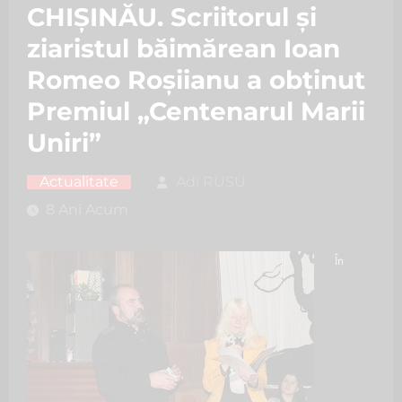
CHIȘINĂU. Scriitorul şi
ziaristul băimărean Ioan
Romeo Roşiianu a obţinut
Premiul „Centenarul Marii
Uniri”
Actualitate
Adi RUSU
8 Ani Acum
În