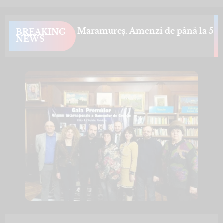
milor montani din Maramureș. Amenzi de până la 50.000
BREAKING
NEWS