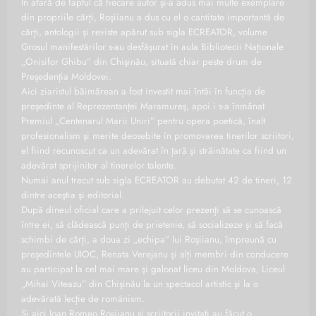
În afară de faptul că fiecare autor şi-a adus mai multe exemplare
din propriile cărţi, Roşiianu a dus cu el o cantitate importantă de
cărţi, antologii şi reviste apărut sub sigla ECREATOR, volume
Grosul manifestărilor s-au desfăşurat în aula Bibliotecii Naţionale
„Onisifor Ghibu” din Chişinău, situată chiar peste drum de
Preşedenţia Moldovei.
Aici ziaristul băimărean a fost investit mai întâi în funcţia de
preşedinte al Reprezentanţei Maramureş, apoi i s-a înmânat
Premiul „Centenarul Marii Uniri” pentru opera poetică, înalt
profesionalism şi merite deosebite în promovarea tinerilor scriitori,
el fiind recunoscut ca un adevărat în ţară şi străinătate ca fiind un
adevărat sprijinitor al tinerelor talente.
Numai anul trecut sub sigla ECREATOR au debutat 42 de tineri, 12
dintre aceştia şi editorial.
După dineul oficial care a prilejuit celor prezenţi să se cunoască
între ei, să clădească punţi de prietenie, să socializeze şi să facă
schimbi de cărţi, a doua zi „echipa” lui Roşiianu, împreună cu
preşedintele UIOC, Renata Verejanu şi alţi membri din conducere
au participat la cel mai mare şi galonat liceu din Moldova, Liceul
„Mihai Viteazu” din Chişinău la un spectacol artistic şi la o
adevărată lecţie de românism.
Şi aici Ioan Romeo Roşiianu şi scriitorii invitaţi au făcut o