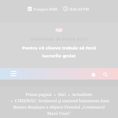
Sari
la
9 august 2026
11:23:42 PM
conținut
Detectivul de Presă ȘOC!
Pentru că cineva trebuie să facă
lucrurile grele!
Prima pagină
Știri
Actualitate
CHIȘINĂU. Scriitorul şi ziaristul băimărean Ioan
Romeo Roşiianu a obţinut Premiul „Centenarul
Marii Uniri”