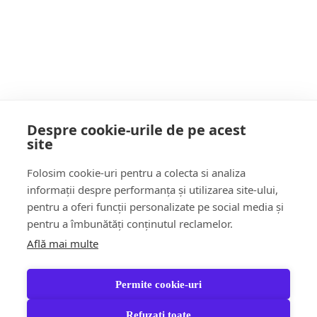
Geographic
POATE AI RATAT
Despre cookie-urile de pe acest
site
Follow Us:
Folosim cookie-uri pentru a colecta si analiza
FACEBOOK
YOUTUBE
informații despre performanța și utilizarea site-ului,
pentru a oferi funcții personalizate pe social media și
pentru a îmbunătăți conținutul reclamelor.
Află mai multe
Știri
Șoc!ul zilei Video
Momentul Zilei
Social & Comunitate
Turism & Stil de viață
Permite cookie-uri
Răspund CITITORILOR
Jungla Băimăreană
Anchete & Editorial
Tara Mea TV
Partener Recomandat
Refuzați toate
Contact