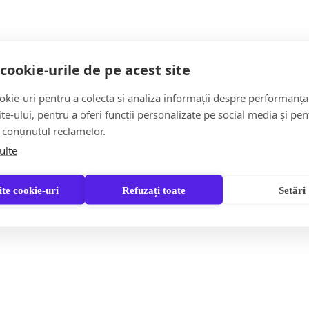
umpărat și la cântărire să vă dea mai puțin?
cookie-urile de pe acest site
kie-uri pentru a colecta si analiza informații despre performanța
site-ului, pentru a oferi funcții personalizate pe social media și pen
 conținutul reclamelor.
ulte
te cookie-uri
Refuzați toate
Setări
„Colindăm în Maramureș” – Ediția a II-a adu
ntr-un dosar de corupție care vizează și membri ai unui partid