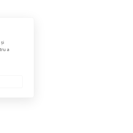
 și
tru a
Postarea anterioară
ce magia sărbătorilor la Baia Mare pe 14 decembrie
 politic