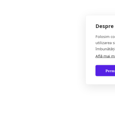
grame mai puțin!
Ați pățit vreodată să ajungeți acasă cu vreun produs c
Despre 
Folosim coo
Partajează acest conținut:
utilizarea 
îmbunătăți
Află mai m
Permi
Postarea următoare
DNA intră peste EI! Percheziții DNA în opt județe î