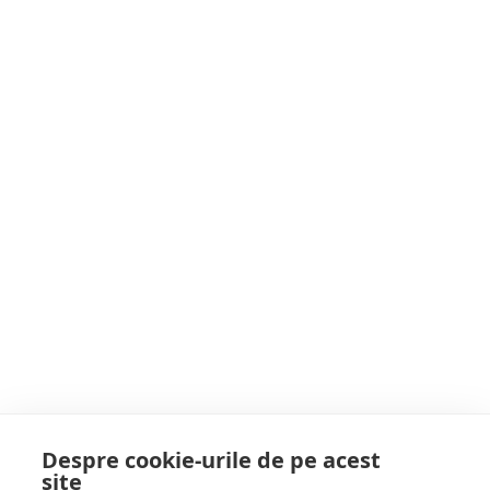
Postarea anterioară
ȘOC! Le-au tăiat Internetul dar nu îi pot opri.
Revoluția iranienilor a scos 1,5 milioane de
persoane pe străzi. Moscheile regimului au
Postarea următoare
fost incendiate
Ger puternic și ninsori slabe în Maramureș.
Vântul viscolește zăpada în zona montană
POATE AI RATAT
Despre cookie-urile de pe acest
site
Follow Us: