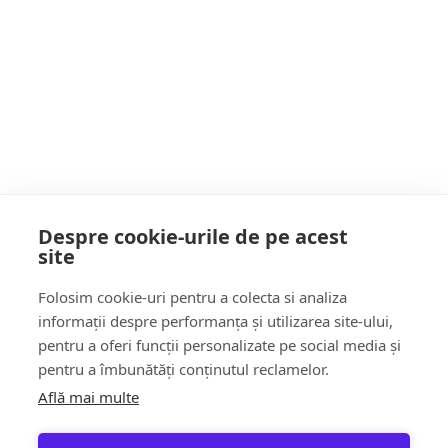
Deputatul Ionel Bogdan: Viitorul este pe
mâini bune. Tinerii trebuie implicați în
deciziile care modelează România
POATE AI RATAT
Despre cookie-urile de pe acest
site
Follow Us:
Folosim cookie-uri pentru a colecta si analiza
FACEBOOK
YOUTUBE
informații despre performanța și utilizarea site-ului,
pentru a oferi funcții personalizate pe social media și
pentru a îmbunătăți conținutul reclamelor.
Află mai multe
Știri
Șoc!ul zilei Video
Momentul Zilei
Social & Comunitate
Turism & Stil de viață