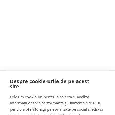
UN AN ÎN CIFRE la ISU Maramureș. 2020,
un an cu PANDEMIE, PRECIPITAȚII
abundente, FENOMENE meteo neobișnuite și
Postarea următoare
TEMPERATURI care au luat-o razna
Mașina ta merită tot ce este mai bun! Alege
garanția 3+7 ani și stai liniștit. Află mai multe
detalii aici sau la dealerul ATP Motors
POATE AI RATAT
Despre cookie-urile de pe acest
site
Follow Us:
Folosim cookie-uri pentru a colecta si analiza
FACEBOOK
YOUTUBE
informații despre performanța și utilizarea site-ului,
pentru a oferi funcții personalizate pe social media și