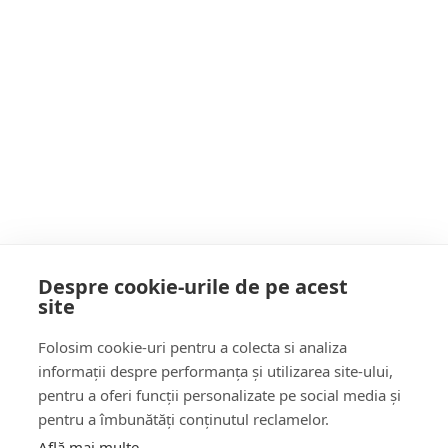
Firiza, față de cea mai scăzută cantitate de la
Postarea următoare
golire până în prezent. Nivelul va CREȘTE cu
“Masă Sănătoasă în școli” începând cu anul
4 metri în câteva zile
școlar 2022-2023, în tot sistemul de
învățământ preuniversitar
POATE AI RATAT
Despre cookie-urile de pe acest
site
Follow Us:
Folosim cookie-uri pentru a colecta si analiza
FACEBOOK
YOUTUBE
informații despre performanța și utilizarea site-ului,
pentru a oferi funcții personalizate pe social media și
pentru a îmbunătăți conținutul reclamelor.
Află mai multe