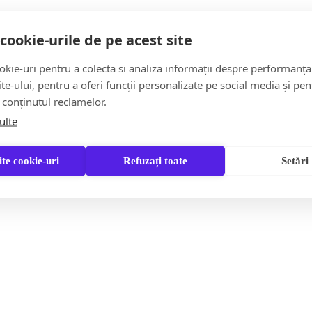
ilor medicale de calitate.
cookie-urile de pe acest site
ea chirurgie cardiovasculară vine ca urmare a creșterii numărul
kie-uri pentru a colecta si analiza informații despre performanța
site-ului, pentru a oferi funcții personalizate pe social media și pen
 conținutul reclamelor.
va fi asigurată de către Spitalul Județean de Urgență „Dr. Cons
ulte
te cookie-uri
Refuzați toate
Setări
oli Infecțioase și Psihiatrie Baia Mare. Lucrările de extindere 
este asigurată din fondurile proprii ale Consiliului Județean 
ntru extinderea infrastructurii electrice, de fluide medicale și