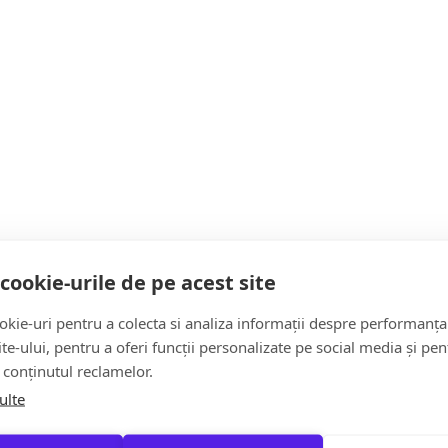
să le asigure permanent apă proaspătă, să evite plimbările 
a Mare sunt disponibile cișmele cu apă potabilă în următoarele 
cookie-urile de pe acest site
kie-uri pentru a colecta si analiza informații despre performanța
Opriș”;
site-ului, pentru a oferi funcții personalizate pe social media și pen
 conținutul reclamelor.
ulte