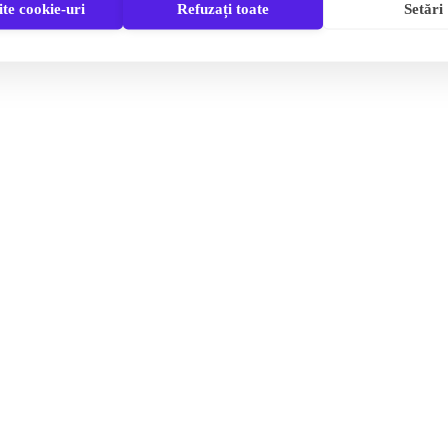
te cookie-uri
Refuzați toate
Setări
ajutor:
12:00 și 16:30
orele
;
12:00 și 20:00
 Vechi și Parcul Mara, între orele
.
ligația respectării prevederilor legale privind protecția 
permanența la sediile primăriilor pe durata avertizării meteoro
 incendii de vegetație, fiind interzisă arderea miriștilor, stu
cial amenajate și în condiții care să prevină izbucnirea incendi