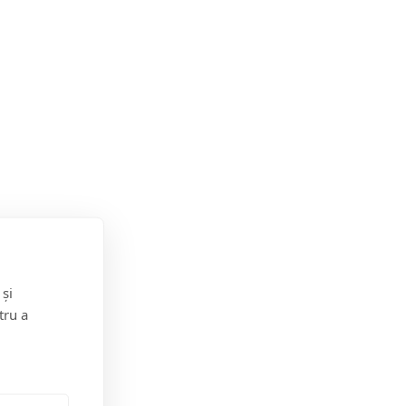
pe suprafețe încinse și să nu lase animalele închise în
locații:
 și
tru a