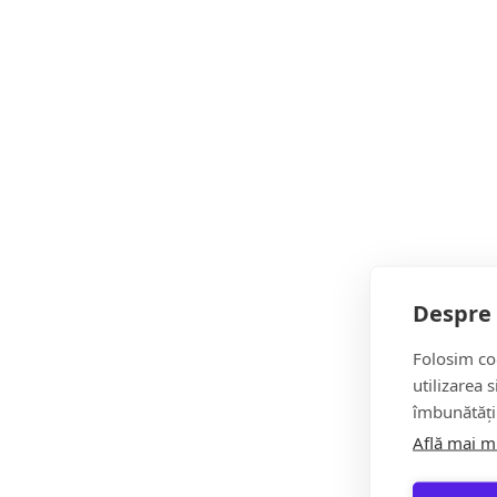
Și proprietarii de animale de companie sunt îndemnați 
autovehicule.
Cișmele cu apă potabilă în Baia Mare
Pentru a veni în sprijinul populației, în municipiul Bai
Parcul „Regina Maria”;
Câmpul Tineretului;
Despre 
Biblioteca Județeană „Petre Dulfu”;
Folosim coo
Spitalul Clinic Județean de Urgență „Dr. Constantin 
utilizarea 
îmbunătăți
zona Dorna;
Află mai m
strada Pășunii;