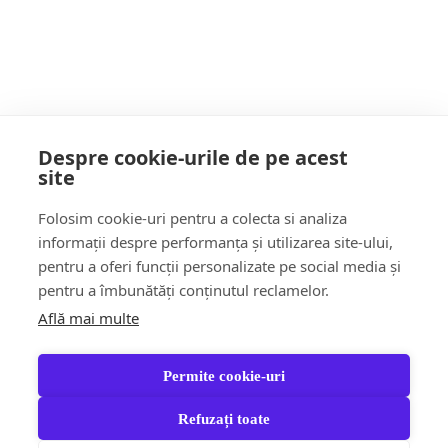
POATE AI RATAT
Despre cookie-urile de pe acest
site
Follow Us:
Folosim cookie-uri pentru a colecta si analiza
FACEBOOK
YOUTUBE
informații despre performanța și utilizarea site-ului,
pentru a oferi funcții personalizate pe social media și
pentru a îmbunătăți conținutul reclamelor.
Află mai multe
Știri
Șoc!ul zilei Video
Momentul Zilei
Social & Comunitate
Turism & Stil de viață
Permite cookie-uri
Răspund CITITORILOR
Jungla Băimăreană
Anchete & Editorial
Tara Mea TV
Partener Recomandat
Refuzați toate
Contact