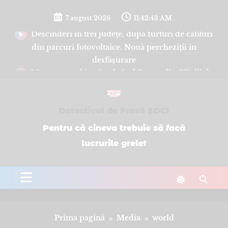
Sari
la
7 august 2026
11:42:44 AM
conținut
Descinderi în trei județe, după furturi de cabluri
din parcuri fotovoltaice. Nouă percheziții în
desfășurare
Maramureșul intră sub Cod Portocaliu. Vijelii de
până la 90 km/h, grindină și ploi torențiale, după
valul de căldură
Detectivul de Presă ȘOC!
Pentru că cineva trebuie să facă
lucrurile grele!
Prima pagină
Media
world