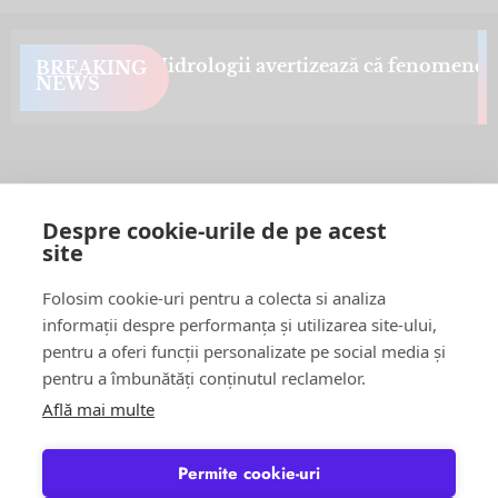
ben de viituri. Hidrologii avertizează că fenomenele 
BREAKING
NEWS
Nu am găsit nimic
Regret, dar nu s-a potrivit nimic cu criteriul tău de căutare. Te rog
Despre cookie-urile de pe acest
reîncearcă cu alte cuvinte cheie.
site
Follow Us:
Folosim cookie-uri pentru a colecta si analiza
informații despre performanța și utilizarea site-ului,
FACEBOOK
YOUTUBE
pentru a oferi funcții personalizate pe social media și
pentru a îmbunătăți conținutul reclamelor.
Află mai multe
Știri
Șoc!ul zilei Video
Momentul Zilei
Permite cookie-uri
Social & Comunitate
Turism & Stil de viață