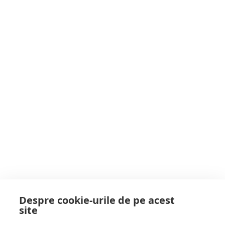
Postarea anterioară
Guvernul Dreptei nu s-a pregătit pentru
redeschiderea în siguranță a școlilor
Postarea următoare
Breaking News! Primarul Cătălin Cherecheș
are COVID și este INTERNAT în spital.
Probleme la PLĂMÂNI. AFLĂ care este
starea sa actuală de sănătate
POATE AI RATAT
Despre cookie-urile de pe acest
site
Follow Us: