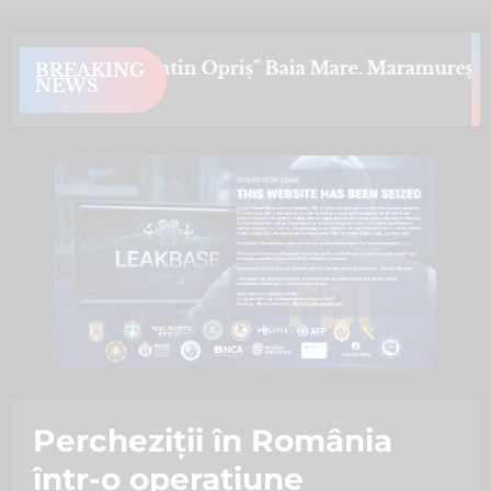
gență „Dr. Constantin Opriș” Baia Mare. Maramureșenii
BREAKING
NEWS
Percheziții în România
într-o operațiune