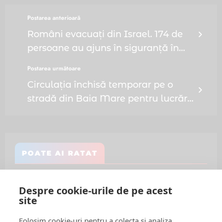
Postarea anterioară
Români evacuați din Israel. 174 de
persoane au ajuns în siguranță în
România
Postarea următoare
Circulația închisă temporar pe o
stradă din Baia Mare pentru lucrări
la rețeaua de canalizare
POATE AI RATAT
Despre cookie-urile de pe acest
site
Follow Us:
Folosim cookie-uri pentru a colecta si analiza
FACEBOOK
YOUTUBE