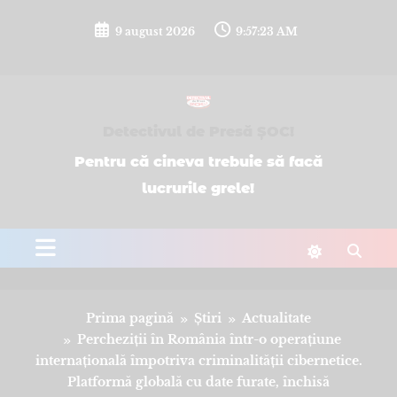
Sari
la
9 august 2026
9:57:23 AM
conținut
Detectivul de Presă ȘOC!
Pentru că cineva trebuie să facă
lucrurile grele!
Prima pagină
Știri
Actualitate
Percheziții în România într-o operațiune
internațională împotriva criminalității cibernetice.
Platformă globală cu date furate, închisă