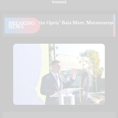
toamnă
ență „Dr. Constantin Opriș” Baia Mare. Maramureșenii,
BREAKING
NEWS