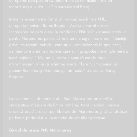
europene. Este posibil ca peste 4 ani să ne întâlnim într-un
Maramureș al viitorului.”, a spus Marcel Boloș.
Invitat la eveniment a fost și prim-vicepreședintele PNL,
europarlamentarul Rareș Bogdan. Acesta a vorbit despre
încrederea pe care o are în candidatul PNL și în viziunea acestuia
pentru Maramureș, pentru că este un manager foarte bun. ”Sunteți
priviți ca români mândri, care nu au stat niciodată în genunchi,
oameni care cred în dreptate, care sunt gospodari, exemple pentru
toată națiunea.” Mai mult, acesta a spus că este în forța
maramureșenilor să își schimbe soarta. ”Putem, împreună, să
punem România și Maramureșul pe roate.”, a declarat Rareș
Bogdan.
La evenimentul din municipiul Baia Mare a fost prezentă și
cunoscuta profesoară de limba română, Anca Hendea, care a
decis să se alăture echipei liberale din Maramureș și să candideze
pe listele partidului la un mandat de consilier județean.
Biroul de presă
PNL Maramureș