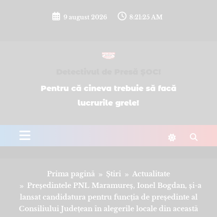
Sari
la
9 august 2026
8:21:25 AM
conținut
Detectivul de Presă ȘOC!
Pentru că cineva trebuie să facă
lucrurile grele!
Prima pagină
Știri
Actualitate
Președintele PNL Maramureș, Ionel Bogdan, și-a
lansat candidatura pentru funcția de președinte al
Consiliului Județean în alegerile locale din această