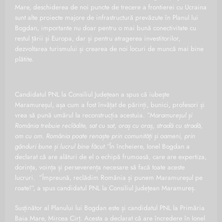
Mare, deschiderea de noi puncte de trecere a frontierei cu Ucraina
sunt alte proiecte majore de infrastructură prevăzute în Planul lui
Bogdan, importante nu doar pentru o mai bună conectivitate cu
restul țării și Europa, dar și pentru atragerea investitorilor,
dezvoltarea turismului și crearea de noi locuri de muncă mai bine
plătite.
Candidatul PNL la Consiliul Județean a spus că iubește
Maramureșul, așa cum a fost învățat de părinți, bunici, profesori și
vrea să pună umărul la reconstrucția acestuia.
”Maramureșul și
România trebuie reclădite, sat cu sat, oraș cu oraș, stradă cu stradă,
om cu om. România poate renaște prin comunități și oameni, prin
gânduri bune și lucrul bine făcut.”
În încheiere, Ionel Bogdan a
declarat că are alături de el o echipă frumoasă, care are expertiza,
dorința, voința și perseverența necesare să facă toate aceste
lucruri. ”Împreună, reclădim România și punem Maramureșul pe
roate!”, a spus candidatul PNL la Consiliul Județean Maramureș.
Susținător al Planului lui Bogdan este și candidatul PNL la Primăria
Baia Mare, Mircea Cirț. Acesta a declarat că are încredere în Ionel