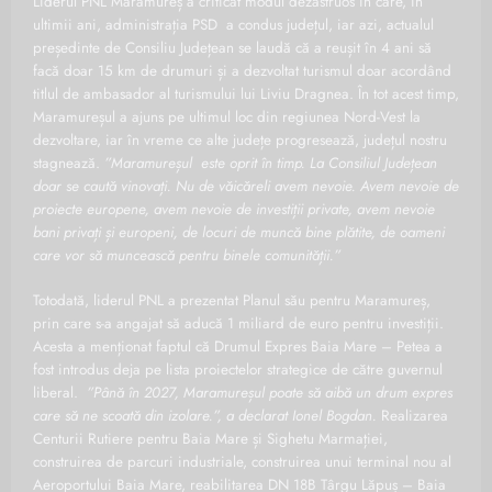
Liderul PNL Maramureș a criticat modul dezastruos în care, în
ultimii ani, administrația PSD a condus județul, iar azi, actualul
președinte de Consiliu Județean se laudă că a reușit în 4 ani să
facă doar 15 km de drumuri și a dezvoltat turismul doar acordând
titlul de ambasador al turismului lui Liviu Dragnea. În tot acest timp,
Maramureșul a ajuns pe ultimul loc din regiunea Nord-Vest la
dezvoltare, iar în vreme ce alte județe progresează, județul nostru
stagnează.
”Maramureșul este oprit în timp. La Consiliul Județean
doar se caută vinovați. Nu de văicăreli avem nevoie. Avem nevoie de
proiecte europene, avem nevoie de investiții private, avem nevoie
bani privați și europeni, de locuri de muncă bine plătite, de oameni
care vor să muncească pentru binele comunității.”
Totodată, liderul PNL a prezentat Planul său pentru Maramureș,
prin care s-a angajat să aducă 1 miliard de euro pentru investiții.
Acesta a menționat faptul că Drumul Expres Baia Mare – Petea a
fost introdus deja pe lista proiectelor strategice de către guvernul
liberal.
”Până în 2027, Maramureșul poate să aibă un drum expres
care să ne scoată din izolare.”, a declarat Ionel Bogdan.
Realizarea
Centurii Rutiere pentru Baia Mare și Sighetu Marmației,
construirea de parcuri industriale, construirea unui terminal nou al
Aeroportului Baia Mare, reabilitarea DN 18B Târgu Lăpuș – Baia