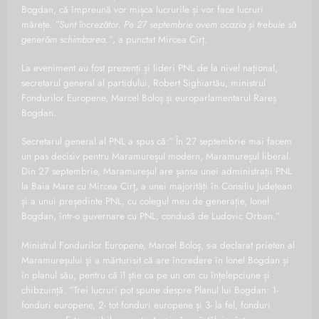
Bogdan, că împreună vor mișca lucrurile și vor face lucruri
mărețe.
”Sunt încrezător. Pe 27 septembrie avem ocazia și trebuie să
generăm schimbarea.”
, a punctat Mircea Cirț.
La eveniment au fost prezenți și lideri PNL de la nivel național,
secretarul general al partidului, Robert Sighiartău, ministrul
Fondurilor Europene, Marcel Boloș și europarlamentarul Rareș
Bogdan.
Secretarul general al PNL a spus că:” În 27 septembrie mai facem
un pas decisiv pentru Maramureșul modern, Maramureșul liberal.
Din 27 septembrie, Maramureșul are șansa unei administrații PNL
la Baia Mare cu Mircea Cirț, a unei majorități în Consiliu Județean
și a unui președinte PNL, cu colegul meu de generație, Ionel
Bogdan, într-o guvernare cu PNL, condusă de Ludovic Orban.”
Ministrul Fondurilor Europene, Marcel Boloș, s-a declarat prieten al
Maramureșului și a mărturisit că are încredere în Ionel Bogdan și
în planul său, pentru că îl știe ca pe un om cu înțelepciune și
chibzuință. ”Trei lucruri pot spune despre Planul lui Bogdan: 1-
fonduri europene, 2- tot fonduri europene și 3- la fel, fonduri