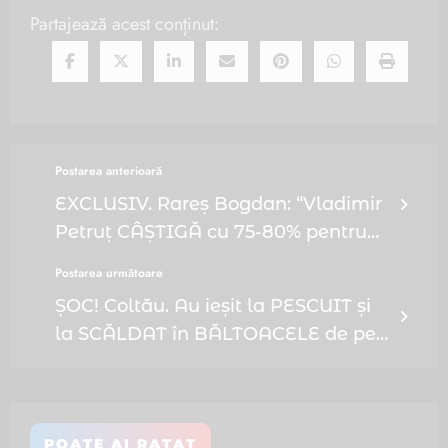
Partajează acest conținut:
Postarea anterioară
EXCLUSIV. Rareș Bogdan: “Vladimir
Petruț CÂȘTIGĂ cu 75-80% pentru
că a înțeles să DEZVOLTE orașul și
Postarea următoare
să NU se oprească din
ȘOC! Coltău. Au ieșit la PESCUIT și
DEZVOLTAREA acestuia”
la SCĂLDAT în BĂLTOACELE de pe
STRADĂ! Primarul Cendeș Lajos le
REFUZĂ o investiție de 2,7 miliarde
de lei din propriile buzunare după
POATE AI RATAT
ce, tot pe banii lor, și-au introdus și