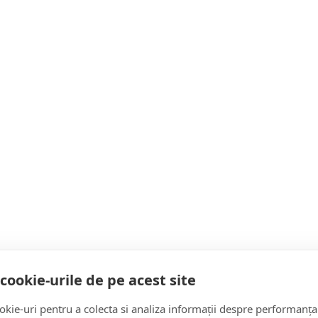
ții Măgherăuș, au primit somații ferme să-și pună numere pe ca
sa la care trebuie să ajungă. CORECT. Oamenii s-au conformat 
Buciuman. Am căutat-o la serviciu și i-am făcut și noi o sesiz
sul de mers Baia Mare – Satu Mare, stâlpul pe care era o plăcu
ă ce-ți intră în vizor nu mai contează, deja ai virat, deci știi pe
pul la loc, a luat plăcuța cu numele străzii. A făcut alta, mai
 să știi că este acolo. Dacă te apuci să dai iarba la o parte, a
m să știi unde să faci dreapta, în aglomerația de garduri și clă
cookie-urile de pe acest site
ulanța, nici Pompierii, nici Poliția.
kie-uri pentru a colecta si analiza informații despre performanța