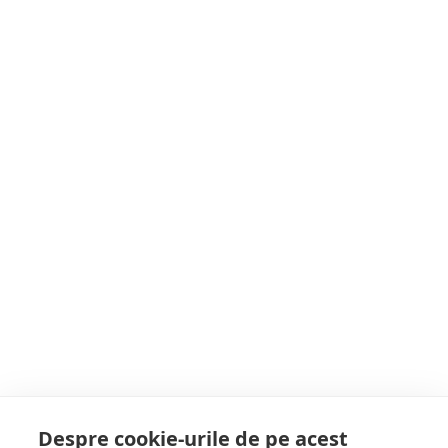
Postarea anterioară
Aproape 5 milioane de lei din fonduri
europene pentru îngrijirea vârstnicilor din
Târgu Lăpuș
Postarea următoare
Drumeție pe Creasta Cocoșului, organizată de
Muzeul de Mineralogie Baia Mare cu ocazia
Zilei Mondiale a Mediului
POATE AI RATAT
Despre cookie-urile de pe acest