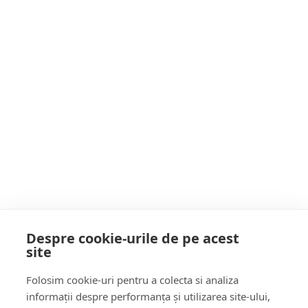
Deputatul Adrian Todoran, solidar cu micii
fermieri: ”Vă îndemn să cumpărăm de la
producătorii locali”
Postarea următoare
Deputatul Adrian Todoran dă pe față noul
împrumut al Guvernului: ”O generație care
vine după noi va rămâne într-o țară plină de
datorii”
POATE AI RATAT
Despre cookie-urile de pe acest
site
Follow Us:
Folosim cookie-uri pentru a colecta si analiza
FACEBOOK
YOUTUBE
informații despre performanța și utilizarea site-ului,