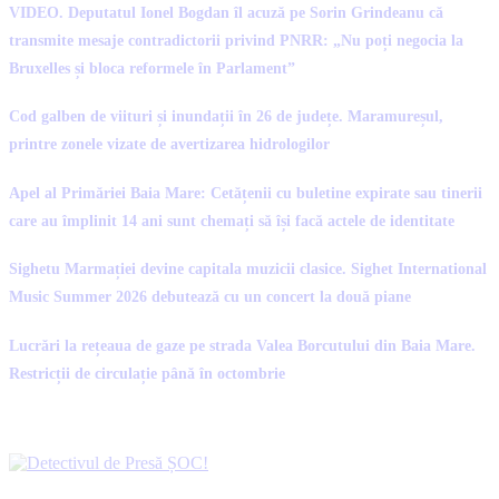
VIDEO. Deputatul Ionel Bogdan îl acuză pe Sorin Grindeanu că
transmite mesaje contradictorii privind PNRR: „Nu poți negocia la
Bruxelles și bloca reformele în Parlament”
Cod galben de viituri și inundații în 26 de județe. Maramureșul,
printre zonele vizate de avertizarea hidrologilor
Apel al Primăriei Baia Mare: Cetățenii cu buletine expirate sau tinerii
care au împlinit 14 ani sunt chemați să își facă actele de identitate
Sighetu Marmației devine capitala muzicii clasice. Sighet International
Music Summer 2026 debutează cu un concert la două piane
Lucrări la rețeaua de gaze pe strada Valea Borcutului din Baia Mare.
Restricții de circulație până în octombrie