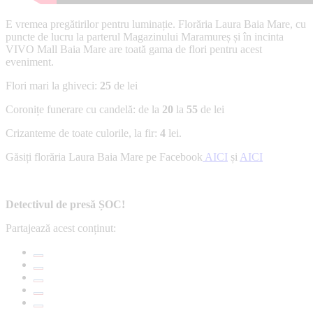
E vremea pregătirilor pentru luminație. Florăria Laura Baia Mare, cu
puncte de lucru la parterul Magazinului Maramureș și în incinta
VIVO Mall Baia Mare are toată gama de flori pentru acest
eveniment.
Flori mari la ghiveci:
25
de lei
Coronițe funerare cu candelă: de la
20
la
55
de lei
Crizanteme de toate culorile, la fir:
4
lei.
Găsiți florăria Laura Baia Mare pe Facebook
AICI
și
AICI
Detectivul de presă ȘOC!
Partajează acest conținut: