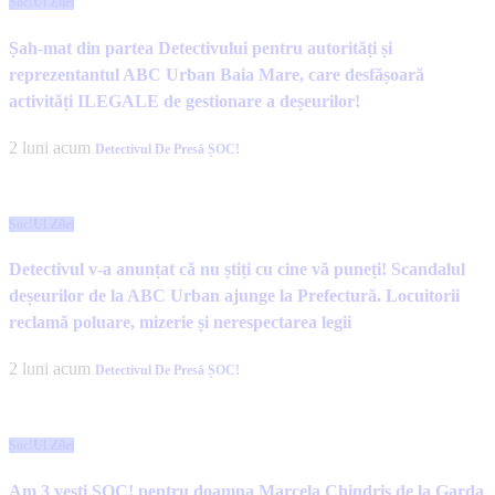
Șoc!ul Zilei
Șah-mat din partea Detectivului pentru autorități și
reprezentantul ABC Urban Baia Mare, care desfășoară
activități ILEGALE de gestionare a deșeurilor!
2 luni acum
Detectivul De Presă ȘOC!
Șoc!ul Zilei
Detectivul v-a anunțat că nu știți cu cine vă puneți! Scandalul
deșeurilor de la ABC Urban ajunge la Prefectură. Locuitorii
reclamă poluare, mizerie și nerespectarea legii
2 luni acum
Detectivul De Presă ȘOC!
Șoc!ul Zilei
Am 3 vești ȘOC! pentru doamna Marcela Chindriș de la Garda