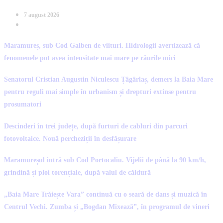
7 august 2026
Maramureș, sub Cod Galben de viituri. Hidrologii avertizează că
fenomenele pot avea intensitate mai mare pe râurile mici
Senatorul Cristian Augustin Niculescu Țâgârlaș, demers la Baia Mare
pentru reguli mai simple în urbanism și drepturi extinse pentru
prosumatori
Descinderi în trei județe, după furturi de cabluri din parcuri
fotovoltaice. Nouă percheziții în desfășurare
Maramureșul intră sub Cod Portocaliu. Vijelii de până la 90 km/h,
grindină și ploi torențiale, după valul de căldură
„Baia Mare Trăiește Vara” continuă cu o seară de dans și muzică în
Centrul Vechi. Zumba și „Bogdan Mixează”, în programul de vineri