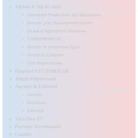
Turism & Stil de viață
Adevărații Producători din Maramureș
Detectiv prin Maramureșul turistic
Hrană și Agricultură Sănătoase
CHIROMEDICAL
Detectiv in misteriosul Egipt
Jurnal de Călătorie
Știri despre turism
Răspund CITITORILOR
Jungla Băimăreană
Anchete & Editorial
Anchete
Dezvăluiri
Editorial
Tara Mea TV
Partener Recomandat
Contact