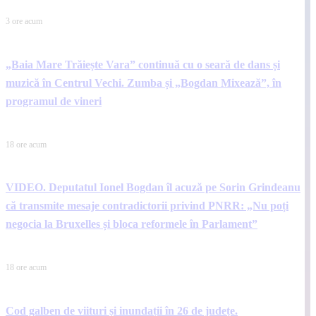
3 ore acum
„Baia Mare Trăiește Vara” continuă cu o seară de dans și
muzică în Centrul Vechi. Zumba și „Bogdan Mixează”, în
programul de vineri
18 ore acum
VIDEO. Deputatul Ionel Bogdan îl acuză pe Sorin Grindeanu
că transmite mesaje contradictorii privind PNRR: „Nu poți
negocia la Bruxelles și bloca reformele în Parlament”
18 ore acum
Cod galben de viituri și inundații în 26 de județe.