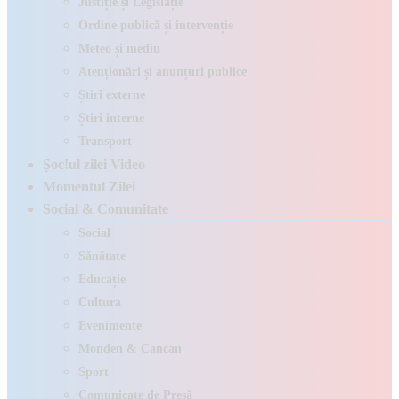
Justiție și Legislație
Ordine publică și intervenție
Meteo și mediu
Atenționări și anunțuri publice
Știri externe
Știri interne
Transport
Șoc!ul zilei Video
Momentul Zilei
Social & Comunitate
Social
Sănătate
Educație
Cultura
Evenimente
Monden & Cancan
Sport
Comunicate de Presă