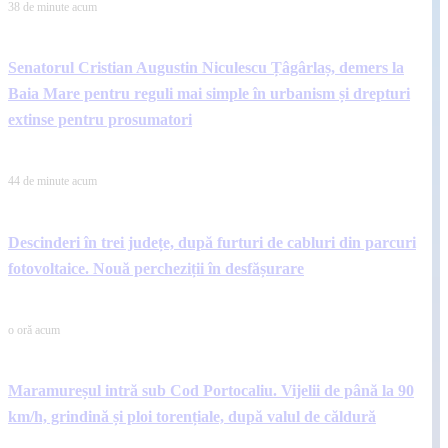
38 de minute acum
Senatorul Cristian Augustin Niculescu Țâgârlaș, demers la
Baia Mare pentru reguli mai simple în urbanism și drepturi
extinse pentru prosumatori
44 de minute acum
Descinderi în trei județe, după furturi de cabluri din parcuri
fotovoltaice. Nouă percheziții în desfășurare
o oră acum
Maramureșul intră sub Cod Portocaliu. Vijelii de până la 90
km/h, grindină și ploi torențiale, după valul de căldură