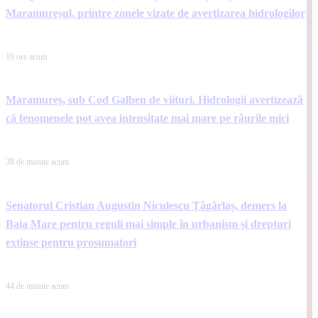
Maramureșul, printre zonele vizate de avertizarea hidrologilor
19 ore acum
Maramureș, sub Cod Galben de viituri. Hidrologii avertizează
că fenomenele pot avea intensitate mai mare pe râurile mici
38 de minute acum
Senatorul Cristian Augustin Niculescu Țâgârlaș, demers la
Baia Mare pentru reguli mai simple în urbanism și drepturi
extinse pentru prosumatori
44 de minute acum