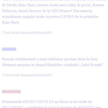
de Mediu Baia Mare, pentru fostul meu coleg de presă, Romeo
Dobocan, fostul director de la ADI Deșeuri Maramureș,
actualmente angajat acolo și pentru LEPRA de la primăria
Baia Mare
2 luni acum
Detectivul De Presă ȘOC!
Șoc!ul Zilei
Reacția emoționantă a unui ciobănesc german ținut în lanț.
Moment surprins în timpul filmărilor serialului „Jaful Remin”
2 luni acum
Detectivul De Presă ȘOC!
Momentul Zilei
Demersurile DETECTIVULUI au făcut ca lucrările de
DECUPARE a asfaltului să se facă pe timp de NOAPTE sau