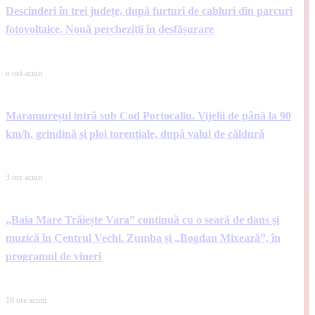
Descinderi în trei județe, după furturi de cabluri din parcuri
fotovoltaice. Nouă percheziții în desfășurare
o oră acum
Maramureșul intră sub Cod Portocaliu. Vijelii de până la 90
km/h, grindină și ploi torențiale, după valul de căldură
3 ore acum
„Baia Mare Trăiește Vara” continuă cu o seară de dans și
muzică în Centrul Vechi. Zumba și „Bogdan Mixează”, în
programul de vineri
18 ore acum