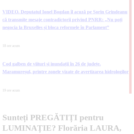
VIDEO. Deputatul Ionel Bogdan îl acuză pe Sorin Grindeanu
că transmite mesaje contradictorii privind PNRR: „Nu poți
negocia la Bruxelles și bloca reformele în Parlament”
18 ore acum
Cod galben de viituri și inundații în 26 de județe.
Maramureșul, printre zonele vizate de avertizarea hidrologilor
19 ore acum
Sunteți PREGĂTIȚI pentru
LUMINAȚIE? Florăria LAURA,