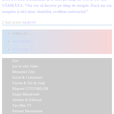
SÂMBĂTA. “Nu vor să lucreze pe timp de noapte. Dacă nu vor
noaptea și nici doar sâmbăta, reziliem contractul.”
2 luni acum
Adi RUSU
Follow Us:
FACEBOOK
YOUTUBE
Știri
Șoc!ul zilei Video
Momentul Zilei
Social & Comunitate
Turism & Stil de viață
Răspund CITITORILOR
Jungla Băimăreană
Anchete & Editorial
Tara Mea TV
Partener Recomandat