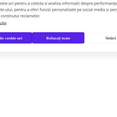
kie-uri pentru a colecta si analiza informații despre performanța
persoană
În urma anunțului de zilele trecute privind "patul de
site-ului, pentru a oferi funcții personalizate pe social media și pen
spital" care mi s-a eliberat, am…
IMOBILIZATĂ la pat
 conținutul reclamelor.
ulte
Citește mai multe
te cookie-uri
Refuzați toate
Setări
ollow Us:
FACEBOOK
YOUTUBE
 Comunitate
Turism & Stil de viață
Răspund CITITORILOR
Partener Recomandat
Contact