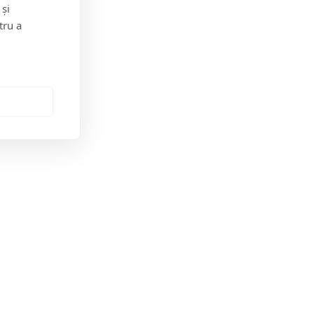
 și
tru a
Jungla Băimăreană
Anchete & Editorial
Tara Mea TV