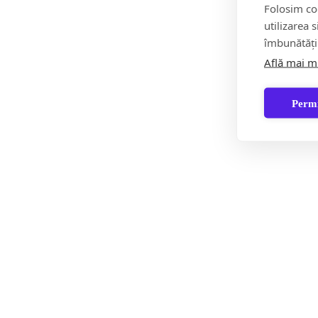
Folosim coo
utilizarea 
îmbunătăți
Află mai m
Permi
F
Știri
Șoc!ul zilei Video
Momentul Zilei
Social &