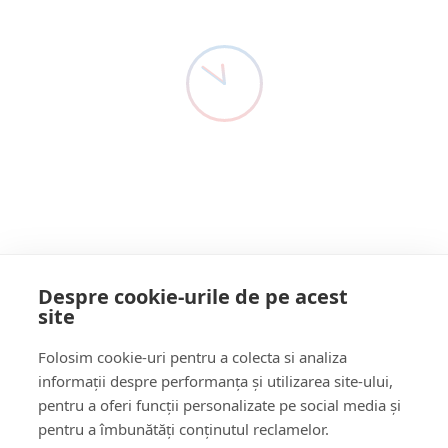
electorale până în
Detectivul De Presă ȘOC!
1 An Acum
ziua votului inclusiv
Biroul Electoral Județean nr.26 Maramureș – Informare de
presă ➡️La alegerile pentru Președintele României din…
Citește mai multe
Despre cookie-urile de pe acest
site
Follow Us:
Folosim cookie-uri pentru a colecta si analiza
FACEBOOK
YOUTUBE
informații despre performanța și utilizarea site-ului,
pentru a oferi funcții personalizate pe social media și
pentru a îmbunătăți conținutul reclamelor.