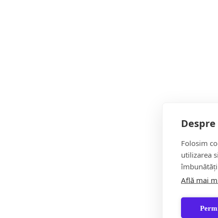
Despre 
Folosim coo
Șoc!ul Zilei
utilizarea 
îmbunătăți
Află mai m
Permi