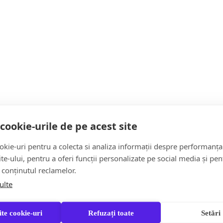
Un grav accident de muncă, soldat cu decesul unui
angajat, a avut loc miercuri, 15…
Citește mai multe
cookie-urile de pe acest site
kie-uri pentru a colecta si analiza informații despre performanța
Actualitate
site-ului, pentru a oferi funcții personalizate pe social media și pen
 conținutul reclamelor.
ulte
te cookie-uri
Refuzați toate
Setări