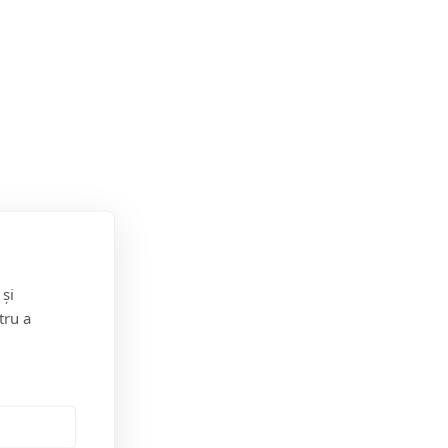
 și
tru a