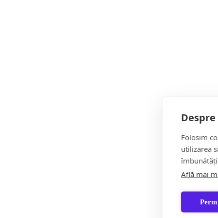
Despre 
Folosim coo
Politică
utilizarea 
îmbunătăți
Află mai m
Permi