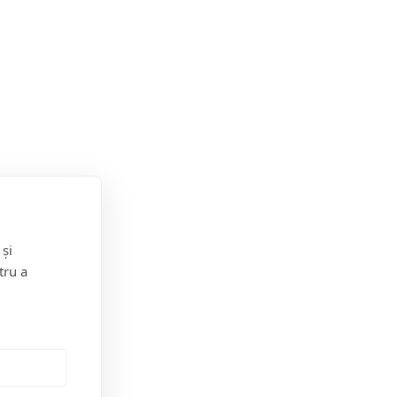
 și
tru a