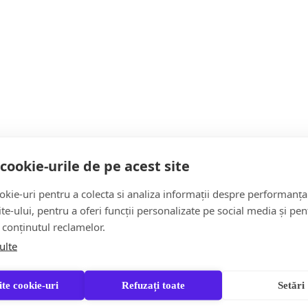
Judecătorii Curtea Constituțională a României au
stabilit că legea privind pensiile magistraților respectă
Constituția, după…
Citește mai multe
cookie-urile de pe acest site
kie-uri pentru a colecta si analiza informații despre performanța
site-ului, pentru a oferi funcții personalizate pe social media și pen
 conținutul reclamelor.
ulte
te cookie-uri
Refuzați toate
Setări