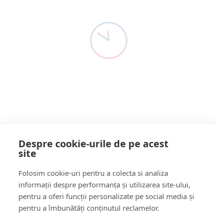
Oamenii nu mai
Detectivul De Presă ȘOC!
5 Ani Acum
CRED în măsurile
Nota redacției: sunetul sirenelor a fost adăugat în fundal la
montaj! https://www.youtube.com/watch?v=XG-5siM-ZCE
AUTORITĂȚILOR.
Detectivul a luat
Citește mai multe
PULSUL
problemelor
Despre cookie-urile de pe acest
site
Follow Us:
Folosim cookie-uri pentru a colecta si analiza
FACEBOOK
YOUTUBE
informații despre performanța și utilizarea site-ului,
pentru a oferi funcții personalizate pe social media și
pentru a îmbunătăți conținutul reclamelor.