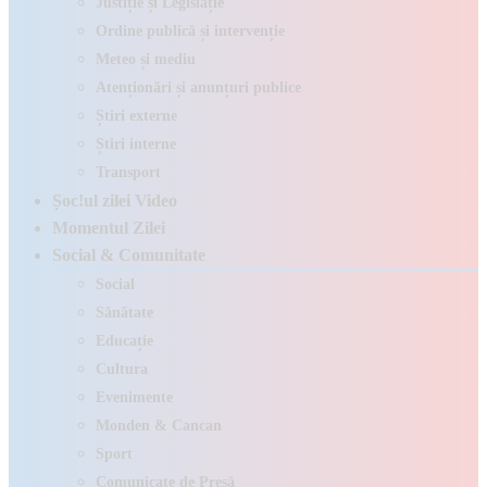
Justiție și Legislație
Ordine publică și intervenție
Meteo și mediu
Atenționări și anunțuri publice
Știri externe
Știri interne
Transport
Șoc!ul zilei Video
Momentul Zilei
Social & Comunitate
Social
Sănătate
Educație
Cultura
Evenimente
Monden & Cancan
Sport
Comunicate de Presă