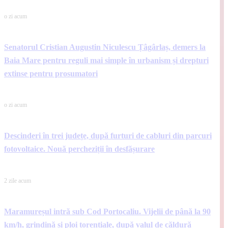
o zi acum
Senatorul Cristian Augustin Niculescu Țâgârlaș, demers la
Baia Mare pentru reguli mai simple în urbanism și drepturi
extinse pentru prosumatori
o zi acum
Descinderi în trei județe, după furturi de cabluri din parcuri
fotovoltaice. Nouă percheziții în desfășurare
2 zile acum
Maramureșul intră sub Cod Portocaliu. Vijelii de până la 90
km/h, grindină și ploi torențiale, după valul de căldură