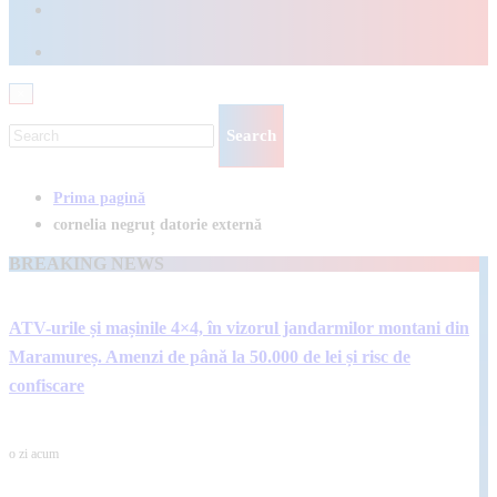
×
Prima pagină
cornelia negruț datorie externă
BREAKING NEWS
ATV-urile și mașinile 4×4, în vizorul jandarmilor montani din
Maramureș. Amenzi de până la 50.000 de lei și risc de
confiscare
o zi acum