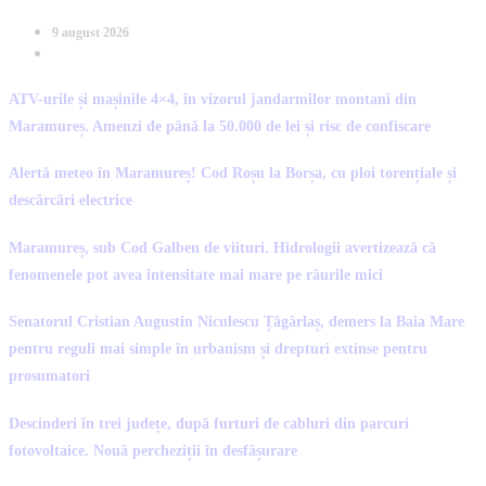
9 august 2026
ATV-urile și mașinile 4×4, în vizorul jandarmilor montani din
Maramureș. Amenzi de până la 50.000 de lei și risc de confiscare
Alertă meteo în Maramureș! Cod Roșu la Borșa, cu ploi torențiale și
descărcări electrice
Maramureș, sub Cod Galben de viituri. Hidrologii avertizează că
fenomenele pot avea intensitate mai mare pe râurile mici
Senatorul Cristian Augustin Niculescu Țâgârlaș, demers la Baia Mare
pentru reguli mai simple în urbanism și drepturi extinse pentru
prosumatori
Descinderi în trei județe, după furturi de cabluri din parcuri
fotovoltaice. Nouă percheziții în desfășurare