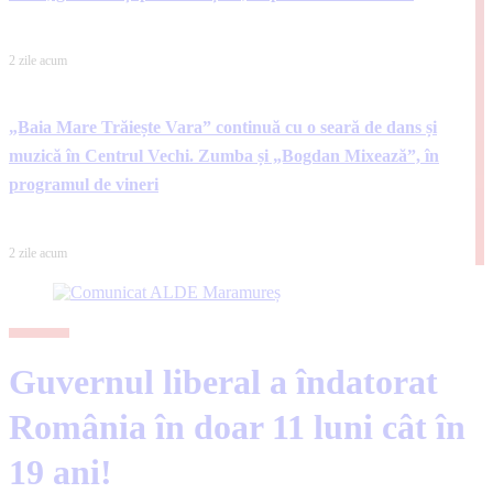
2 zile acum
„Baia Mare Trăiește Vara” continuă cu o seară de dans și
muzică în Centrul Vechi. Zumba și „Bogdan Mixează”, în
programul de vineri
2 zile acum
ACTUALITATE
Guvernul liberal a îndatorat
România în doar 11 luni cât în
19 ani!