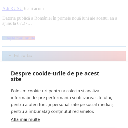
Adi RUSU
6 ani acum
Datoria publică a României în primele nouă luni ale acestui an a
ajuns la 67,27…
Citește mai multe
Follow Us:
FACEBOOK
Despre cookie-urile de pe acest
YOUTUBE
site
Știri
Folosim cookie-uri pentru a colecta si analiza
Șoc!ul zilei Video
informații despre performanța și utilizarea site-ului,
Momentul Zilei
pentru a oferi funcții personalizate pe social media și
Social & Comunitate
pentru a îmbunătăți conținutul reclamelor.
Turism & Stil de viață
Răspund CITITORILOR
Află mai multe
Jungla Băimăreană