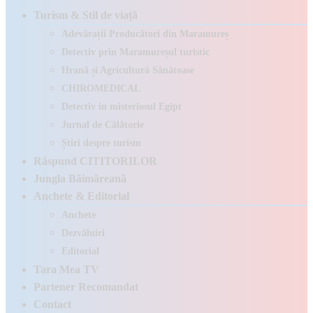
Turism & Stil de viață
Adevărații Producători din Maramureș
Detectiv prin Maramureșul turistic
Hrană și Agricultură Sănătoase
CHIROMEDICAL
Detectiv in misteriosul Egipt
Jurnal de Călătorie
Știri despre turism
Răspund CITITORILOR
Jungla Băimăreană
Anchete & Editorial
Anchete
Dezvăluiri
Editorial
Tara Mea TV
Partener Recomandat
Contact