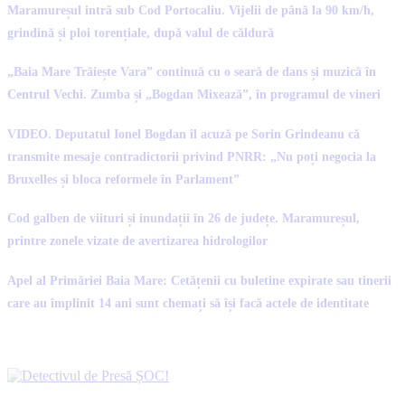
Maramureșul intră sub Cod Portocaliu. Vijelii de până la 90 km/h,
grindină și ploi torențiale, după valul de căldură
„Baia Mare Trăiește Vara” continuă cu o seară de dans și muzică în
Centrul Vechi. Zumba și „Bogdan Mixează”, în programul de vineri
VIDEO. Deputatul Ionel Bogdan îl acuză pe Sorin Grindeanu că
transmite mesaje contradictorii privind PNRR: „Nu poți negocia la
Bruxelles și bloca reformele în Parlament”
Cod galben de viituri și inundații în 26 de județe. Maramureșul,
printre zonele vizate de avertizarea hidrologilor
Apel al Primăriei Baia Mare: Cetățenii cu buletine expirate sau tinerii
care au împlinit 14 ani sunt chemați să își facă actele de identitate