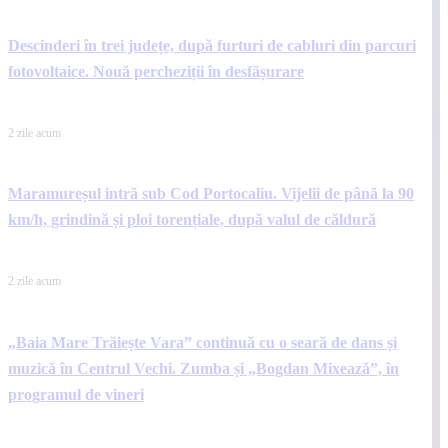
Descinderi în trei județe, după furturi de cabluri din parcuri
fotovoltaice. Nouă percheziții în desfășurare
2 zile acum
Maramureșul intră sub Cod Portocaliu. Vijelii de până la 90
km/h, grindină și ploi torențiale, după valul de căldură
2 zile acum
„Baia Mare Trăiește Vara” continuă cu o seară de dans și
muzică în Centrul Vechi. Zumba și „Bogdan Mixează”, în
programul de vineri