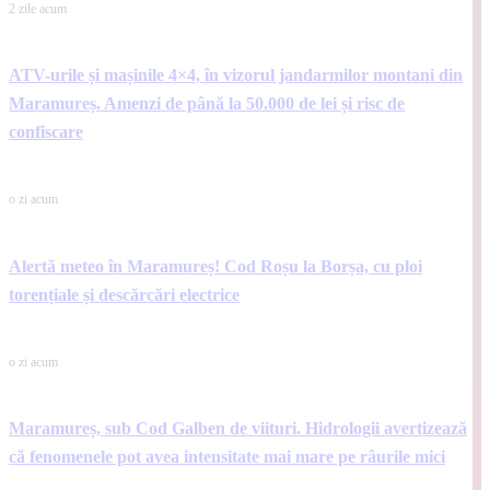
2 zile acum
ATV-urile și mașinile 4×4, în vizorul jandarmilor montani din
Maramureș. Amenzi de până la 50.000 de lei și risc de
confiscare
o zi acum
Alertă meteo în Maramureș! Cod Roșu la Borșa, cu ploi
torențiale și descărcări electrice
o zi acum
Maramureș, sub Cod Galben de viituri. Hidrologii avertizează
că fenomenele pot avea intensitate mai mare pe râurile mici