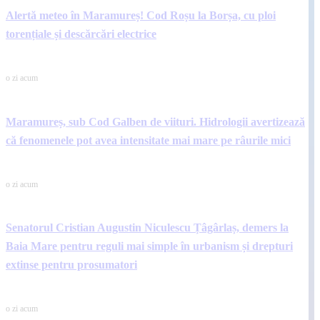
Alertă meteo în Maramureș! Cod Roșu la Borșa, cu ploi
torențiale și descărcări electrice
o zi acum
Maramureș, sub Cod Galben de viituri. Hidrologii avertizează
că fenomenele pot avea intensitate mai mare pe râurile mici
o zi acum
Senatorul Cristian Augustin Niculescu Țâgârlaș, demers la
Baia Mare pentru reguli mai simple în urbanism și drepturi
extinse pentru prosumatori
o zi acum