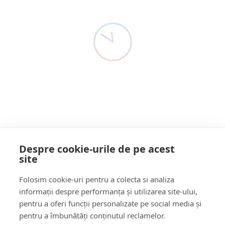
Șerban Todorică
Detectivul De Presă ȘOC!
9 Luni Acum
Constantin, pus sub
Direcția Națională Anticorupție Serviciul Teritorial Brașov a
anunțat joi, 30 octombrie 2025, că a dispus…
control judiciar de
DNA pentru abuz în
Citește mai multe
serviciu
Despre cookie-urile de pe acest
site
Follow Us:
Folosim cookie-uri pentru a colecta si analiza
FACEBOOK
YOUTUBE
informații despre performanța și utilizarea site-ului,
pentru a oferi funcții personalizate pe social media și
pentru a îmbunătăți conținutul reclamelor.