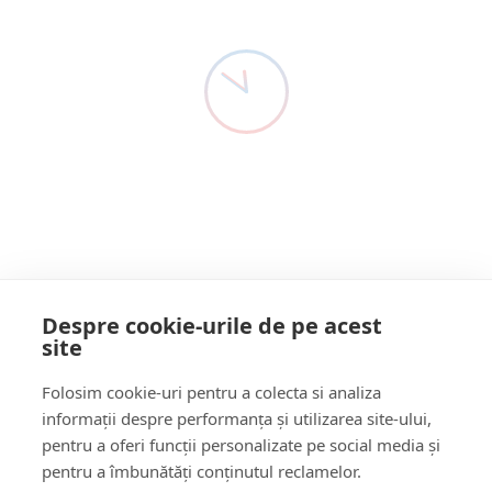
primăvară urmează
Detectivul De Presă ȘOC!
3 Ani Acum
ASFALTUL
Dragi locuitori ai satului Costeni, Cu inima plină de dorința
de a face comunitatea noastră…
Citește mai multe
Despre cookie-urile de pe acest
site
Follow Us:
Folosim cookie-uri pentru a colecta si analiza
FACEBOOK
YOUTUBE
informații despre performanța și utilizarea site-ului,
pentru a oferi funcții personalizate pe social media și
pentru a îmbunătăți conținutul reclamelor.