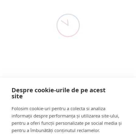
m-a asigurat că
Detectivul De Presă ȘOC!
5 Ani Acum
TRANZITAREA
În urma interpelării trimise la finalul anului trecut, pentru
soluționarea problemelor pe care le întâmpină…
UNGARIEI de către
transportatorii
Citește mai multe
români reprezintă o
PRIORITATE
pentru Ambasada
Despre cookie-urile de pe acest
României la
site
Follow Us:
Budapesta
Folosim cookie-uri pentru a colecta si analiza
FACEBOOK
YOUTUBE
informații despre performanța și utilizarea site-ului,
pentru a oferi funcții personalizate pe social media și
pentru a îmbunătăți conținutul reclamelor.