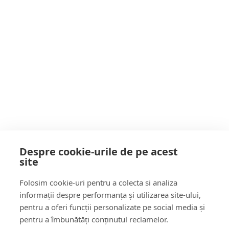
Maramureș: “Am protestat pentru a nu reveni
la teroarea anilor ‘50”
Postarea următoare
A PIERDUT din nou în INSTANȚĂ.
Primarul Liviu Tămaș, OBLIGAT de Tribunal
să valideze un CONSILIER local la Budești
POATE AI RATAT
Despre cookie-urile de pe acest
site
Follow Us:
Folosim cookie-uri pentru a colecta si analiza
FACEBOOK
YOUTUBE
informații despre performanța și utilizarea site-ului,
pentru a oferi funcții personalizate pe social media și
pentru a îmbunătăți conținutul reclamelor.