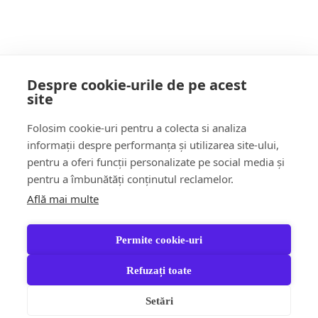
POATE AI RATAT
Despre cookie-urile de pe acest
site
Follow Us:
Folosim cookie-uri pentru a colecta si analiza
FACEBOOK
YOUTUBE
informații despre performanța și utilizarea site-ului,
pentru a oferi funcții personalizate pe social media și
pentru a îmbunătăți conținutul reclamelor.
Află mai multe
Știri
Șoc!ul zilei Video
Momentul Zilei
Social & Comunitate
Turism & Stil de viață
Permite cookie-uri
Răspund CITITORILOR
Jungla Băimăreană
Anchete & Editorial
Tara Mea TV
Partener Recomandat
Refuzați toate
Contact
Newscrunch - Magazine & Blog
WordPress
Theme 2026 | Powered
Setări
By
SpiceThemes