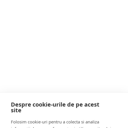
Postarea anterioară
PNL: Nu trebuie să ne îngrijoreze rezoluția
parlamentului olandez
Postarea următoare
Copiii de la grupa mare a Grădiniței Floare de
Colț, în VIZITĂ la Primăria Baia Mare
POATE AI RATAT
Despre cookie-urile de pe acest
site
Follow Us:
Folosim cookie-uri pentru a colecta si analiza
FACEBOOK
YOUTUBE