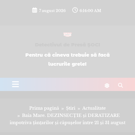
Sari
la
7 august 2026
6:14:00 AM
conținut
Detectivul de Presă ȘOC!
Pentru că cineva trebuie să facă
lucrurile grele!
Prima pagină
Știri
Actualitate
Baia Mare. DEZINSECȚIE și DERATIZARE
împotriva țânțarilor și căpușelor între 21 și 31 august