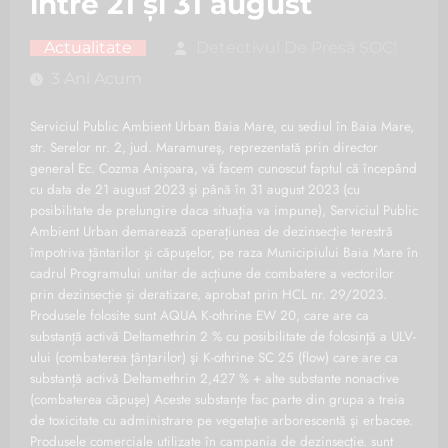
între 21 și 31 august
Actualitate
Detectivul De Presă ȘOC!
3 Ani Acum
Serviciul Public Ambient Urban Baia Mare, cu sediul în Baia Mare,
str. Serelor nr. 2, jud. Maramureş, reprezentată prin director
general Ec. Cozma Anișoara, vă facem cunoscut faptul că începând
cu data de 21 august 2023 şi până în 31 august 2023 (cu
posibilitate de prelungire daca situaţia va impune), Serviciul Public
Ambient Urban demarează operațiunea de dezinsecţie terestră
împotriva ţântarilor şi căpuşelor, pe raza Municipiului Baia Mare în
cadrul Programului unitar de acțiune de combatere a vectorilor
prin dezinsecție și deratizare, aprobat prin HCL nr. 29/2023.
Produsele folosite sunt AQUA K-othrine EW 20, care are ca
substanță activă Deltamethrin 2 % cu posibilitate de folosinţă a ULV-
ului (combaterea ţânţarilor) şi K-othrine SC 25 (flow) care are ca
substanță activă Deltamethrin 2,427 % + alte substante nonactive
(combaterea căpuşe) Aceste substanţe fac parte din grupa a treia
de toxicitate cu administrare pe vegetaţie arborescentă şi erbacee.
Produsele comerciale utilizate în campania de dezinsecţie. sunt