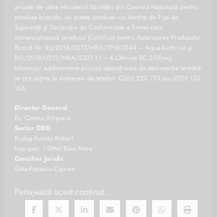
avizate de către Ministerul Sănătăţii din Comisia Naţională pentru
produse biocide, iar aceste produse vin însoţite de Fişa de
Siguranţă şi Declaraţia de Conformitate a firmei care
comercializează produsul (Certificat pentru Autorizarea Produsului
Biocid Nr. Ro/2018/0217/MRA/TP18-0244 – Aqua k-othrine şi
RO/2018/0211/MRA/5327-1-1 – K-Othrine SC 25(flow).
Informaţii suplimentare privind operaţiunea de dezinsecţie terestră
se pot obţine la numerele de telefon: 0262 225 773 sau 0725 133
155.
Director General
Ec. Cozma Anișoara
Sector DDD
Biolog Fuzesy Robert
Insp.spec. I SPAU Baia Mare
Consilier Juridic
Gâta-Popescu Ciprian
Partajează acest conținut: