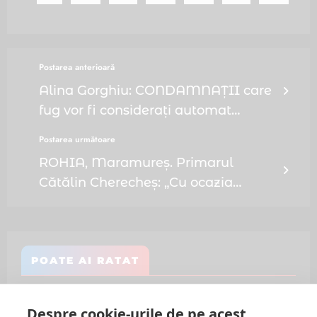
Postarea anterioară
Alina Gorghiu: CONDAMNAȚII care
fug vor fi considerați automat
EVADAȚI
Postarea următoare
ROHIA, Maramureș. Primarul
Cătălin Cherecheș: „Cu ocazia
hramului și sărbătoarea
centenarului, am simțit că suntem
parte a unei comunități care se
POATE AI RATAT
hrănește din credință”
Despre cookie-urile de pe acest