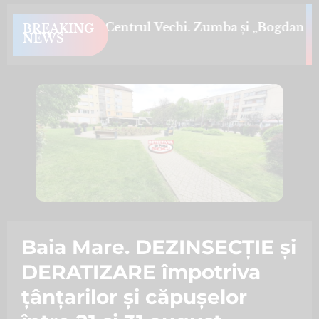
 dans și muzică în Centrul Vechi. Zumba și „Bogdan Mi
BREAKING
NEWS
Baia Mare. DEZINSECȚIE și
DERATIZARE împotriva
țânțarilor și căpușelor