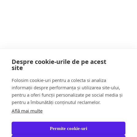
Citește mai multe
8 ani acum
…
Paginație
1
4
5
articole
Despre cookie-urile de pe acest
site
Follow Us:
Folosim cookie-uri pentru a colecta si analiza
FACEBOOK
YOUTUBE
informații despre performanța și utilizarea site-ului,
pentru a oferi funcții personalizate pe social media și
pentru a îmbunătăți conținutul reclamelor.
Află mai multe
Știri
Șoc!ul zilei Video
Momentul Zilei
Social & Comunitate
Turism & Stil de viață
Permite cookie-uri
Răspund CITITORILOR
Jungla Băimăreană
Anchete & Editorial
Tara Mea TV
Partener Recomandat