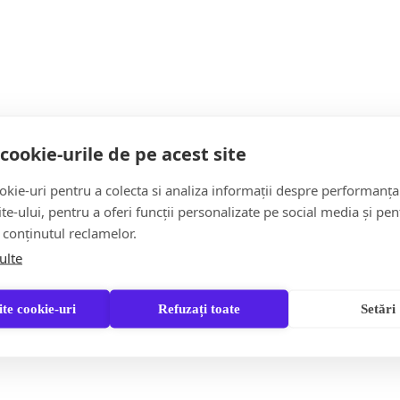
ergiei, la o lege care să protejeze cetățenii și interprinderile m
 1 noiembrie.
ă pentru România. Suntem determinați să protejăm românii. 
cookie-urile de pe acest site
kie-uri pentru a colecta si analiza informații despre performanța
site-ului, pentru a oferi funcții personalizate pe social media și pen
 conținutul reclamelor.
ulte
te cookie-uri
Refuzați toate
Setări
ortunitate pentru școlile și liceele maramureșene de a-și pro