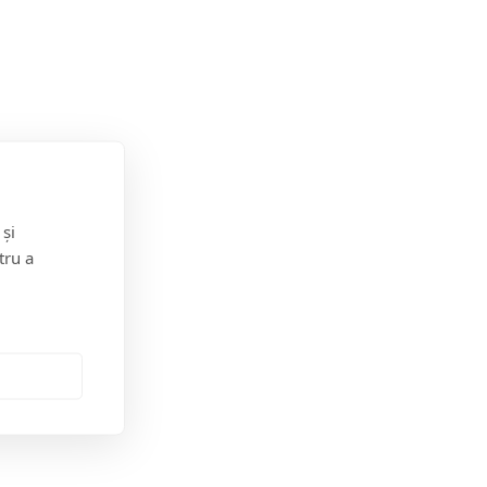
ici și mijlocii de creșterile prețurilor și criza energetică
Reușim! Împreună.
 și
tru a
Postarea anterioară
mova proiectele verzi și de a participa la un schimb
de experiență cu școli din Ungaria și Lituania