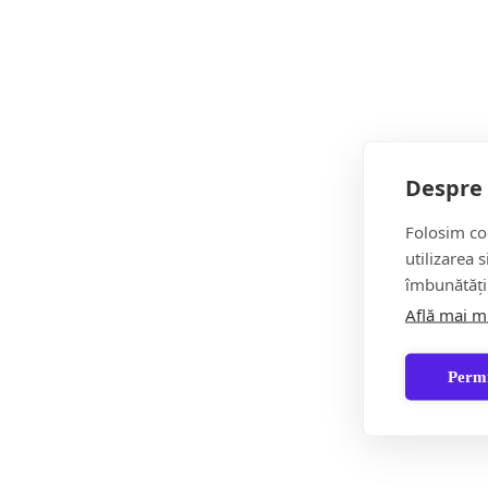
socială, au lucrat, alături de Virgil Popescu, ministrul En
internațională. Legea urmează să se aplice începând cu
Sunt încântat că am reușit să promovăm o lege necesar
Florin-Alexandru Alexe, deputat PNL Maramureș
Despre 
Folosim coo
Partajează acest conținut:
utilizarea 
îmbunătăți
Află mai m
Permi
Campania interregională ”Regiunea mea verde”, op