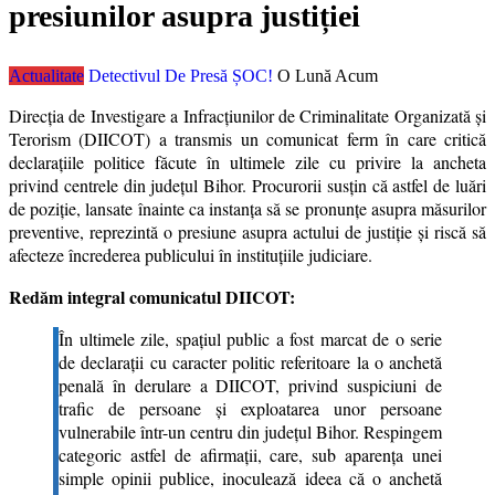
presiunilor asupra justiției
Actualitate
Detectivul De Presă ȘOC!
O Lună Acum
Direcția de Investigare a Infracțiunilor de Criminalitate Organizată și
Terorism (DIICOT) a transmis un comunicat ferm în care critică
declarațiile politice făcute în ultimele zile cu privire la ancheta
privind centrele din județul Bihor. Procurorii susțin că astfel de luări
de poziție, lansate înainte ca instanța să se pronunțe asupra măsurilor
preventive, reprezintă o presiune asupra actului de justiție și riscă să
afecteze încrederea publicului în instituțiile judiciare.
Redăm integral comunicatul DIICOT:
În ultimele zile, spațiul public a fost marcat de o serie
de declarații cu caracter politic referitoare la o anchetă
penală în derulare a DIICOT, privind suspiciuni de
trafic de persoane și exploatarea unor persoane
vulnerabile într-un centru din județul Bihor. Respingem
categoric astfel de afirmații, care, sub aparența unei
simple opinii publice, inoculează ideea că o anchetă