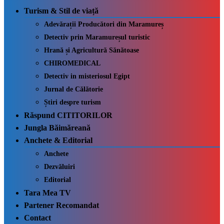
Turism & Stil de viață
Adevărații Producători din Maramureș
Detectiv prin Maramureșul turistic
Hrană și Agricultură Sănătoase
CHIROMEDICAL
Detectiv in misteriosul Egipt
Jurnal de Călătorie
Știri despre turism
Răspund CITITORILOR
Jungla Băimăreană
Anchete & Editorial
Anchete
Dezvăluiri
Editorial
Tara Mea TV
Partener Recomandat
Contact