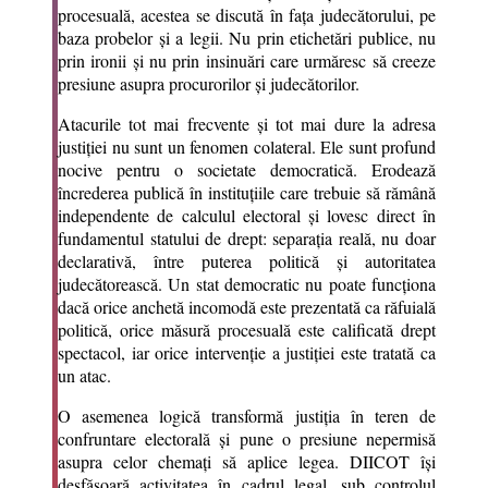
procesuală, acestea se discută în fața judecătorului, pe
baza probelor și a legii. Nu prin etichetări publice, nu
prin ironii și nu prin insinuări care urmăresc să creeze
presiune asupra procurorilor și judecătorilor.
Atacurile tot mai frecvente și tot mai dure la adresa
justiției nu sunt un fenomen colateral. Ele sunt profund
nocive pentru o societate democratică. Erodează
încrederea publică în instituțiile care trebuie să rămână
independente de calculul electoral și lovesc direct în
fundamentul statului de drept: separația reală, nu doar
declarativă, între puterea politică și autoritatea
judecătorească. Un stat democratic nu poate funcționa
dacă orice anchetă incomodă este prezentată ca răfuială
politică, orice măsură procesuală este calificată drept
spectacol, iar orice intervenție a justiției este tratată ca
un atac.
O asemenea logică transformă justiția în teren de
confruntare electorală și pune o presiune nepermisă
asupra celor chemați să aplice legea. DIICOT își
desfășoară activitatea în cadrul legal, sub controlul