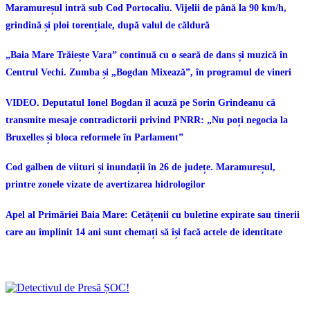
Maramureșul intră sub Cod Portocaliu. Vijelii de până la 90 km/h,
grindină și ploi torențiale, după valul de căldură
„Baia Mare Trăiește Vara” continuă cu o seară de dans și muzică în
Centrul Vechi. Zumba și „Bogdan Mixează”, în programul de vineri
VIDEO. Deputatul Ionel Bogdan îl acuză pe Sorin Grindeanu că
transmite mesaje contradictorii privind PNRR: „Nu poți negocia la
Bruxelles și bloca reformele în Parlament”
Cod galben de viituri și inundații în 26 de județe. Maramureșul,
printre zonele vizate de avertizarea hidrologilor
Apel al Primăriei Baia Mare: Cetățenii cu buletine expirate sau tinerii
care au împlinit 14 ani sunt chemați să își facă actele de identitate