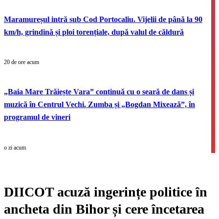
Maramureșul intră sub Cod Portocaliu. Vijelii de până la 90
km/h, grindină și ploi torențiale, după valul de căldură
20 de ore acum
„Baia Mare Trăiește Vara” continuă cu o seară de dans și
muzică în Centrul Vechi. Zumba și „Bogdan Mixează”, în
programul de vineri
o zi acum
DIICOT acuză ingerințe politice în
ancheta din Bihor și cere încetarea