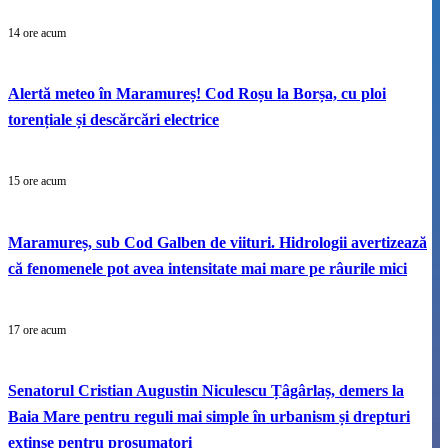
14 ore acum
Alertă meteo în Maramureș! Cod Roșu la Borșa, cu ploi
torențiale și descărcări electrice
15 ore acum
Maramureș, sub Cod Galben de viituri. Hidrologii avertizează
că fenomenele pot avea intensitate mai mare pe râurile mici
17 ore acum
Senatorul Cristian Augustin Niculescu Țâgârlaș, demers la
Baia Mare pentru reguli mai simple în urbanism și drepturi
extinse pentru prosumatori