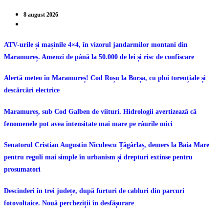
8 august 2026
ATV-urile și mașinile 4×4, în vizorul jandarmilor montani din
Maramureș. Amenzi de până la 50.000 de lei și risc de confiscare
Alertă meteo în Maramureș! Cod Roșu la Borșa, cu ploi torențiale și
descărcări electrice
Maramureș, sub Cod Galben de viituri. Hidrologii avertizează că
fenomenele pot avea intensitate mai mare pe râurile mici
Senatorul Cristian Augustin Niculescu Țâgârlaș, demers la Baia Mare
pentru reguli mai simple în urbanism și drepturi extinse pentru
prosumatori
Descinderi în trei județe, după furturi de cabluri din parcuri
fotovoltaice. Nouă percheziții în desfășurare