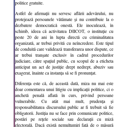
politice gratuite.
Astfel de afirmații nu servesc aflării adevărului, nu
protejează persoanele vătămate și nu contribuie la o
dezbatere democratică onestă. Ele inoculează, în
schimb, ideea că activitatea DIICOT, o instituție cu
peste 20 de ani în lupta directă cu criminalitatea
organizată, ar trebui privită cu neîncredere. Este tipul
de conduită care validează transferarea unor dispute, ce
ar trebui tranșate exclusiv în cadrul procedurilor
judiciare, către spațiul public, cu scopul de a eticheta
anticipat un act de justiție drept nedrept, abuziv sau
exagerat, înainte ca instanța să se fi pronunțat.
Diferența este că, de această dată, miza nu mai este
doar comentarea unui litigiu cu implicații politice, ci o
anchetă penală aflată în curs, privind persoane
vulnerabile. Cu atât mai mult, prudența și
responsabilitatea discursului public ar fi trebuit să fie
obligatorii. Justiția nu se face prin comunicate politice,
postări pe rețele sociale sau declarații cu miză
electorală. Dacă există nemulțumiri față de o măsură