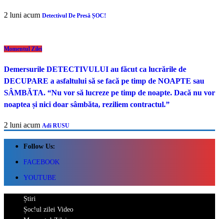
2 luni acum
Detectivul De Presă ȘOC!
Momentul Zilei
Demersurile DETECTIVULUI au făcut ca lucrările de
DECUPARE a asfaltului să se facă pe timp de NOAPTE sau
SÂMBĂTA. “Nu vor să lucreze pe timp de noapte. Dacă nu vor
noaptea și nici doar sâmbăta, reziliem contractul.”
2 luni acum
Adi RUSU
Follow Us:
FACEBOOK
YOUTUBE
Știri
Șoc!ul zilei Video