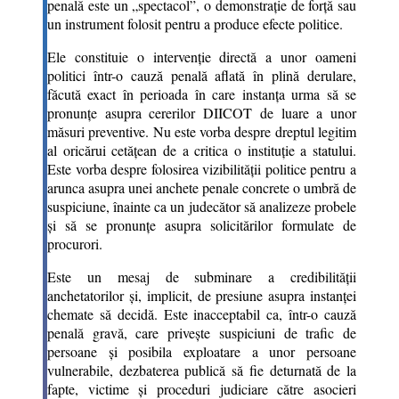
penală este un „spectacol”, o demonstrație de forță sau
un instrument folosit pentru a produce efecte politice.
Ele constituie o intervenție directă a unor oameni
politici într-o cauză penală aflată în plină derulare,
făcută exact în perioada în care instanța urma să se
pronunțe asupra cererilor DIICOT de luare a unor
măsuri preventive. Nu este vorba despre dreptul legitim
al oricărui cetățean de a critica o instituție a statului.
Este vorba despre folosirea vizibilității politice pentru a
arunca asupra unei anchete penale concrete o umbră de
suspiciune, înainte ca un judecător să analizeze probele
și să se pronunțe asupra solicitărilor formulate de
procurori.
Este un mesaj de subminare a credibilității
anchetatorilor și, implicit, de presiune asupra instanței
chemate să decidă. Este inacceptabil ca, într-o cauză
penală gravă, care privește suspiciuni de trafic de
persoane și posibila exploatare a unor persoane
vulnerabile, dezbaterea publică să fie deturnată de la
fapte, victime și proceduri judiciare către asocieri