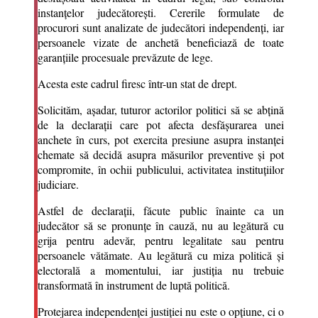
instanțelor judecătorești. Cererile formulate de
procurori sunt analizate de judecători independenți, iar
persoanele vizate de anchetă beneficiază de toate
garanțiile procesuale prevăzute de lege.
Acesta este cadrul firesc într-un stat de drept.
Solicităm, așadar, tuturor actorilor politici să se abțină
de la declarații care pot afecta desfășurarea unei
anchete în curs, pot exercita presiune asupra instanței
chemate să decidă asupra măsurilor preventive și pot
compromite, în ochii publicului, activitatea instituțiilor
judiciare.
Astfel de declarații, făcute public înainte ca un
judecător să se pronunțe în cauză, nu au legătură cu
grija pentru adevăr, pentru legalitate sau pentru
persoanele vătămate. Au legătură cu miza politică și
electorală a momentului, iar justiția nu trebuie
transformată în instrument de luptă politică.
Protejarea independenței justiției nu este o opțiune, ci o