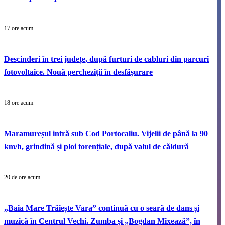
17 ore acum
Descinderi în trei județe, după furturi de cabluri din parcuri
fotovoltaice. Nouă percheziții în desfășurare
18 ore acum
Maramureșul intră sub Cod Portocaliu. Vijelii de până la 90
km/h, grindină și ploi torențiale, după valul de căldură
20 de ore acum
„Baia Mare Trăiește Vara” continuă cu o seară de dans și
muzică în Centrul Vechi. Zumba și „Bogdan Mixează”, în