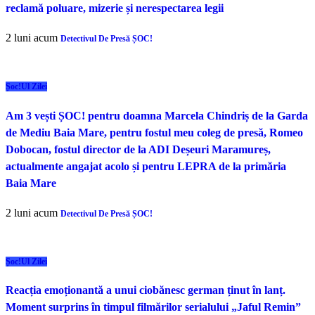
reclamă poluare, mizerie și nerespectarea legii
2 luni acum
Detectivul De Presă ȘOC!
Șoc!ul Zilei
Am 3 vești ȘOC! pentru doamna Marcela Chindriș de la Garda
de Mediu Baia Mare, pentru fostul meu coleg de presă, Romeo
Dobocan, fostul director de la ADI Deșeuri Maramureș,
actualmente angajat acolo și pentru LEPRA de la primăria
Baia Mare
2 luni acum
Detectivul De Presă ȘOC!
Șoc!ul Zilei
Reacția emoționantă a unui ciobănesc german ținut în lanț.
Moment surprins în timpul filmărilor serialului „Jaful Remin”