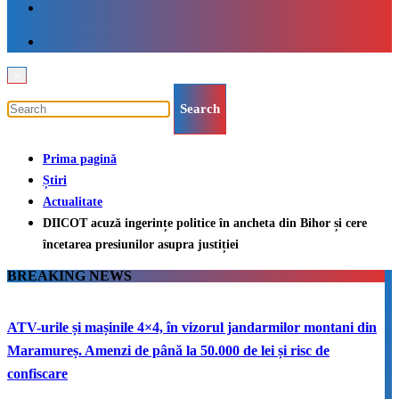
×
Prima pagină
Știri
Actualitate
DIICOT acuză ingerințe politice în ancheta din Bihor și cere
încetarea presiunilor asupra justiției
BREAKING NEWS
ATV-urile și mașinile 4×4, în vizorul jandarmilor montani din
Maramureș. Amenzi de până la 50.000 de lei și risc de
confiscare