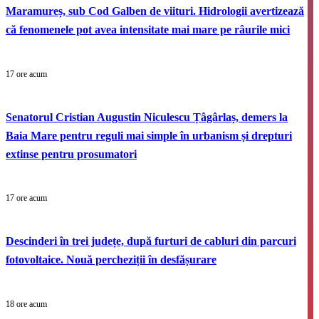
Maramureș, sub Cod Galben de viituri. Hidrologii avertizează
că fenomenele pot avea intensitate mai mare pe râurile mici
17 ore acum
Senatorul Cristian Augustin Niculescu Țâgârlaș, demers la
Baia Mare pentru reguli mai simple în urbanism și drepturi
extinse pentru prosumatori
17 ore acum
Descinderi în trei județe, după furturi de cabluri din parcuri
fotovoltaice. Nouă percheziții în desfășurare
18 ore acum