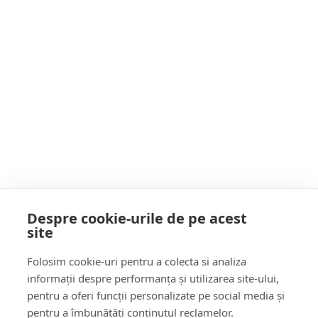
strângerea GUNOIULUI de la containere dacă
Primăria Baia Mare nu PLĂTEȘTE toate
Postarea următoare
datoriile. Află cu ce dată
Legea offshore. Călin Bota, deputat PNL:
veniturile vor fi împărțite în proporție de 60%
– statul român și 40% – investitorul
POATE AI RATAT
Despre cookie-urile de pe acest
site
Follow Us:
Folosim cookie-uri pentru a colecta si analiza
FACEBOOK
YOUTUBE
informații despre performanța și utilizarea site-ului,
pentru a oferi funcții personalizate pe social media și
pentru a îmbunătăți conținutul reclamelor.