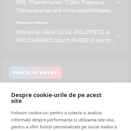
PNL Maramureș: “Călin Popescu
Tăriceanu nu are nicio credibilitate
când vine acum să ne spună că
Postarea următoare
merg prost treburile în guvern”
Afacerile DRACULUI. POLIȚIȘTII și
PROCURORII caută AVIZELE pentru
un TEREN vândut de preotul Ioan
Nechita înainte să-l aibă de la
primarul Pavel Octavian! 150.000 de
POATE AI RATAT
euro sunt în JOC!
Despre cookie-urile de pe acest
site
Follow Us:
Folosim cookie-uri pentru a colecta si analiza
FACEBOOK
YOUTUBE
informații despre performanța și utilizarea site-ului,
pentru a oferi funcții personalizate pe social media și