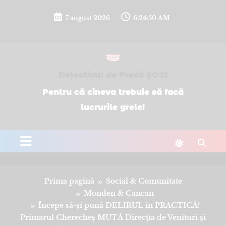
Sari
la
7 august 2026
6:24:50 AM
conținut
Detectivul de Presă ȘOC!
Pentru că cineva trebuie să facă
lucrurile grele!
Prima pagină
Social & Comunitate
Monden & Cancan
Începe să-și pună DELIRUL în PRACTICĂ!
Primarul Cherecheș MUTĂ Direcția de Venituri și