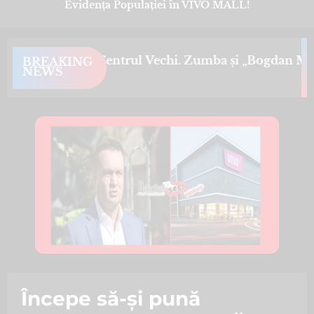
Evidența Populației în VIVO MALL!
dans și muzică în Centrul Vechi. Zumba și „Bogdan Mix
BREAKING
NEWS
Începe să-și pună