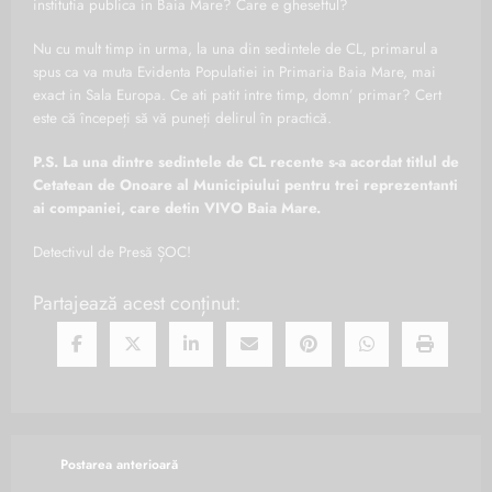
institutia publica in Baia Mare? Care e gheseftul?
Nu cu mult timp in urma, la una din sedintele de CL, primarul a
spus ca va muta Evidenta Populatiei in Primaria Baia Mare, mai
exact in Sala Europa. Ce ati patit intre timp, domn’ primar? Cert
este că începeți să vă puneți delirul în practică.
P.S. La una dintre sedintele de CL recente s-a acordat titlul de
Cetatean de Onoare al Municipiului pentru trei reprezentanti
ai companiei, care detin VIVO Baia Mare.
Detectivul de Presă ȘOC!
Partajează acest conținut:
Postarea anterioară