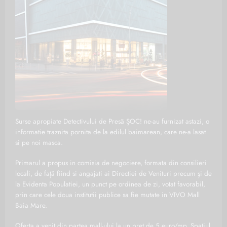
Surse apropiate Detectivului de Presă ȘOC! ne-au furnizat astazi, o
informatie traznita pornita de la edilul baimarean, care ne-a lasat
si pe noi masca.
Primarul a propus in comisia de negociere, formata din consilieri
locali, de față fiind si angajati ai Directiei de Venituri precum și de
la Evidenta Populatiei, un punct pe ordinea de zi, votat favorabil,
prin care cele doua institutii publice sa fie mutate in VIVO Mall
Baia Mare.
Oferta a venit din partea mall-ului la un pret de 5 euro/mp. Spatiul