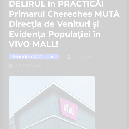
DELIRUL în PRACTICĂ!
Primarul Cherecheș MUTĂ
Direcția de Venituri și
Evidența Populației în
VIVO MALL!
Monden & Cancan
Adi RUSU
7 Ani Acum