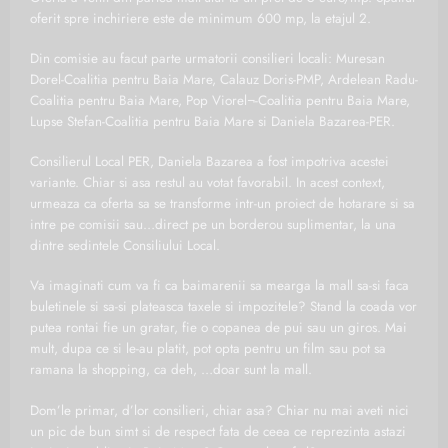
oferit spre inchiriere este de minimum 600 mp, la etajul 2.
Din comisie au facut parte urmatorii consilieri locali: Muresan
Dorel-Coalitia pentru Baia Mare, Calauz Doris-PMP, Ardelean Radu-
Coalitia pentru Baia Mare, Pop Viorel¬-Coalitia pentru Baia Mare,
Lupse Stefan-Coalitia pentru Baia Mare si Daniela Bazarea-PER.
Consilierul Local PER, Daniela Bazarea a fost impotriva acestei
variante. Chiar si asa restul au votat favorabil. In acest context,
urmeaza ca oferta sa se transforme intr-un proiect de hotarare si sa
intre pe comisii sau…direct pe un borderou suplimentar, la una
dintre sedintele Consiliului Local.
Va imaginati cum va fi ca baimarenii sa mearga la mall sa-si faca
buletinele si sa-si plateasca taxele si impozitele? Stand la coada vor
putea rontai fie un gratar, fie o copanea de pui sau un giros. Mai
mult, dupa ce si le-au platit, pot opta pentru un film sau pot sa
ramana la shopping, ca deh, …doar sunt la mall.
Dom’le primar, d’lor consilieri, chiar asa? Chiar nu mai aveti nici
un pic de bun simt si de respect fata de ceea ce reprezinta astazi