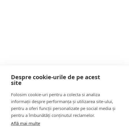
Mare și renovare CARTIER. PRIVIȚI ce a
Postarea următoare
făcut primarul Alin Bârda în doar DOI ANI
Sână Mihăiță Pamfil (Coaliția Pentru
din fonduri EUROPENE. Bravo!
Maramureș). (II) Azi, despre „Educaţie și
mediere educațională” și “Locuire şi mică
infrastructură”. Domenii PRIORITARE în
vederea sprijinirii cetățenilor ROMÂNI
POATE AI RATAT
APARŢINÂND minorității ROME
Despre cookie-urile de pe acest
site
Follow Us:
Folosim cookie-uri pentru a colecta si analiza
FACEBOOK
YOUTUBE
informații despre performanța și utilizarea site-ului,
pentru a oferi funcții personalizate pe social media și
pentru a îmbunătăți conținutul reclamelor.
Află mai multe
Știri
Șoc!ul zilei Video
Momentul Zilei